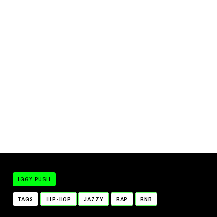
IGGY PUSH
TAGS
HIP-HOP
JAZZY
RAP
RNB