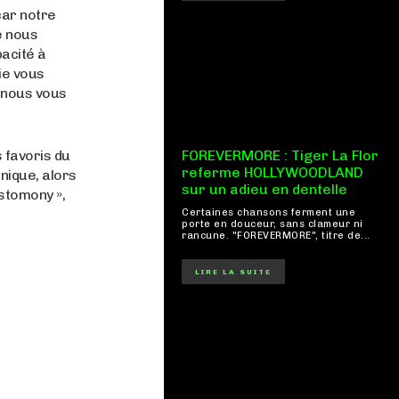
car notre
e nous
pacité à
ie vous
e nous vous
s favoris du
FOREVERMORE : Tiger La Flor
referme HOLLYWOODLAND
nique, alors
sur un adieu en dentelle
estomony »,
Certaines chansons ferment une
porte en douceur, sans clameur ni
rancune. "FOREVERMORE", titre de...
LIRE LA SUITE