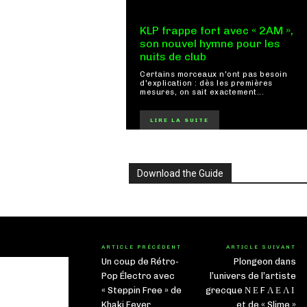
KLP frappe fort avec « 2AM »,
son nouvel hymne pour les
nuits de club
Certains morceaux n'ont pas besoin
d'explication : dès les premières
mesures, on sait exactement...
LIRE LA SUITE
Download the Guide
ARTICLE PRÉCÉDENT
ARTICLE SUIVANT
Un coup de Rétro-
Plongeon dans
Pop Électro avec
l’univers de l’artiste
« Steppin Free » de
grecque Ν Ε F Λ Ε Λ Ι
Khaki Fever
et de « Slime »