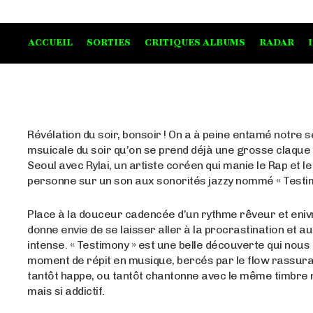
ACCUEIL
SORTIES
CRITIQUES ALBUMS
RADAR
Révélation du soir, bonsoir ! On a à peine entamé notre 
msuicale du soir qu’on se prend déjà une grosse claque
Seoul avec Rylai, un artiste coréen qui manie le Rap et 
personne sur un son aux sonorités jazzy nommé « Testim
Place à la douceur cadencée d’un rythme rêveur et eniv
donne envie de se laisser aller à la procrastination et au 
intense. « Testimony » est une belle découverte qui nous
moment de répit en musique, bercés par le flow rassuran
tantôt happe, ou tantôt chantonne avec le même timbr
mais si addictif.