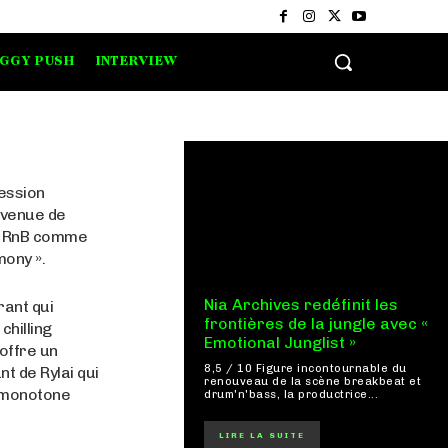
IGGY PUSH
INTERVIEW
session
 venue de
le RnB comme
ony ».
Nia Archives redéfinit les
rant qui
frontières de la jungle avec «
chilling
Emotional Junglist »
 offre un
8,5 / 10 Figure incontournable du
t de Rylai qui
renouveau de la scène breakbeat et
e monotone
drum'n'bass, la productrice...
LIRE LA SUITE