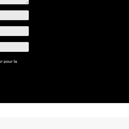
Nom
:*
Email
:*
Site
:
r pour la