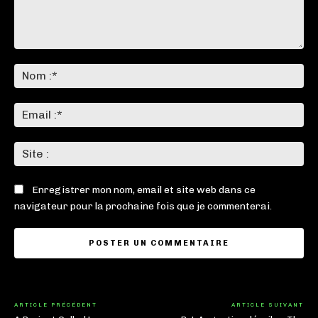
Commenter
:
No
:*
Ema
:*
Sit
:
Enregistrer mon nom, email et site web dans ce
navigateur pour la prochaine fois que je commenterai.
ARTICLE PRÉCÉDENT
ARTICLE SUIVANT