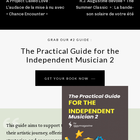
A Project Called Love :
R.J. Augustine dévoile « The
L’audace de la mise à nu avec
Summer Classic » : La bande-
« Chance Encounter »
son solaire de votre été
GRAB OUR #2 GUIDE :
The Practical Guide for the
Independent Musician 2
GET YOUR BOOK NOW
This guide aims to support those climbing the next steps of
their artistic journey, offering practical insight, updated