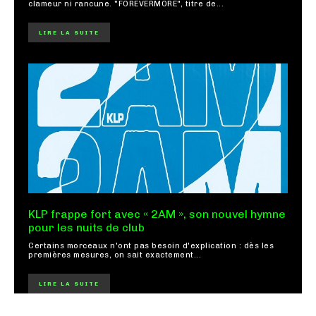
clameur ni rancune. "FOREVERMORE", titre de...
LIRE LA SUITE
KLP frappe fort avec « 2AM », son nouvel hymne
pour les nuits de club
Certains morceaux n'ont pas besoin d'explication : dès les
premières mesures, on sait exactement...
LIRE LA SUITE