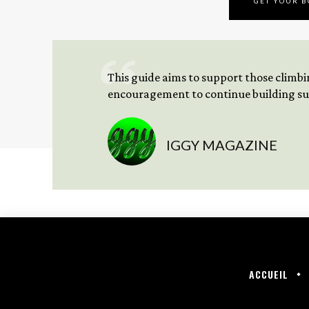
GET YOUR 
This guide aims to support those climbing
encouragement to continue building sus
IGGY MAGAZINE
ACCUEIL