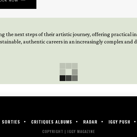
BOOK NOW
 the next steps of their artistic journey, offering practical 
tainable, authentic careers in an increasingly complex and
SORTIES
CRITIQUES ALBUMS
RADAR
IGGY PUSH
COPYRIGHT | IGGY MAGAZINE