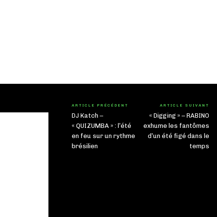
ARTICLE PRÉCÉDENT
ARTICLE SUIVANT
DJ Katch –
« Digging » – RABINO
« QUIZUMBA » : l’été
exhume les fantômes
en feu sur un rythme
d’un été figé dans le
brésilien
temps