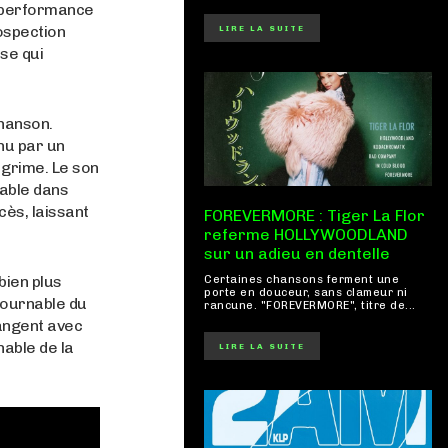
e performance
rospection
LIRE LA SUITE
se qui
chanson.
nu par un
 grime. Le son
pable dans
cès, laissant
FOREVERMORE : Tiger La Flor
referme HOLLYWOODLAND
sur un adieu en dentelle
bien plus
Certaines chansons ferment une
porte en douceur, sans clameur ni
tournable du
rancune. "FOREVERMORE", titre de...
langent avec
nable de la
LIRE LA SUITE