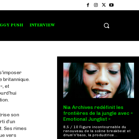
IGGY PUSH
INTERVIEW
 s’imposer
 britannique.
», et
ourd’hui
tion.
Nia Archives redéfinit les
frontières de la jungle avec «
trise son
Emotional Junglist »
rti d’un
8,5 / 10 Figure incontournable du
t. Ses rimes
renouveau de la scène breakbeat et
que vers
drum'n'bass, la productrice...