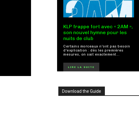
KLP frappe fort avec « 2AM »,
son nouvel hymne pour les
nuits de club
Certains morceaux n'ont pas besoin
d'explication : dès les premières
mesures, on sait exactement...
LIRE LA SUITE
Download the Guide