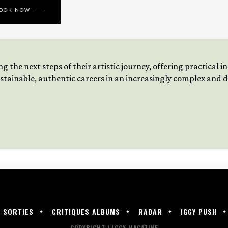
BOOK NOW
 the next steps of their artistic journey, offering practical 
tainable, authentic careers in an increasingly complex and
SORTIES
CRITIQUES ALBUMS
RADAR
IGGY PUSH
COPYRIGHT | IGGY MAGAZINE