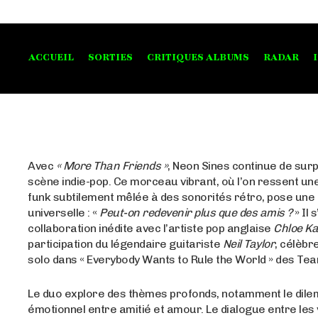
ACCUEIL
SORTIES
CRITIQUES ALBUMS
RADAR
Avec
« More Than Friends »
, Neon Sines continue de sur
scène indie-pop. Ce morceau vibrant, où l’on ressent un
funk subtilement mêlée à des sonorités rétro, pose une
universelle : «
Peut-on redevenir plus que des amis ?
» Il 
collaboration inédite avec l’artiste pop anglaise
Chloe Ka
participation du légendaire guitariste
Neil Taylor
, célèbr
solo dans « Everybody Wants to Rule the World » des Tea
Le duo explore des thèmes profonds, notamment le dil
émotionnel entre amitié et amour. Le dialogue entre les