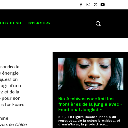
IGGY PUSH
INTERVIEW
prendre la
e énergie
 question
s’agit d’une
y
, et de la
e pour son
Nia Archives redéfinit les
frontières de la jungle avec «
rs for Fears.
Emotional Junglist »
8,5 / 10 Figure incontournable du
emme
renouveau de la scène breakbeat et
 voix de
Chloe
drum'n'bass, la productrice...