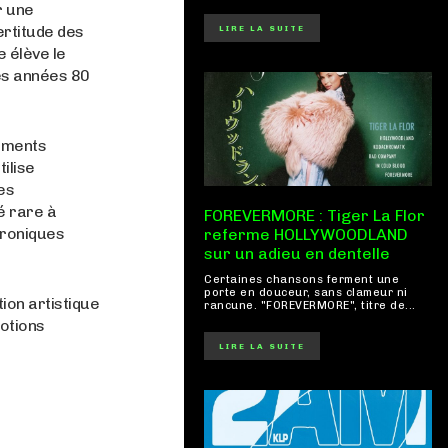
r une
ertitude des
LIRE LA SUITE
e élève le
des années 80
ements
ilise
es
é rare à
FOREVERMORE : Tiger La Flor
troniques
referme HOLLYWOODLAND
sur un adieu en dentelle
Certaines chansons ferment une
porte en douceur, sans clameur ni
tion artistique
rancune. "FOREVERMORE", titre de...
motions
LIRE LA SUITE