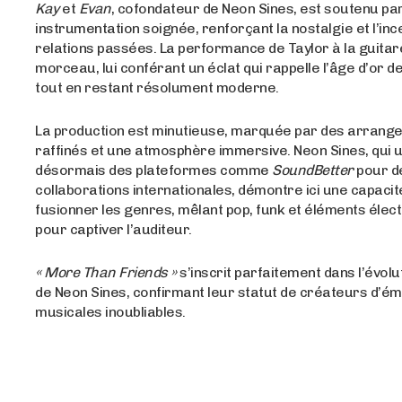
Kay
et
Evan
, cofondateur de Neon Sines, est soutenu pa
instrumentation soignée, renforçant la nostalgie et l’inc
relations passées. La performance de Taylor à la guitar
morceau, lui conférant un éclat qui rappelle l’âge d’or 
tout en restant résolument moderne.
La production est minutieuse, marquée par des arrang
raffinés et une atmosphère immersive. Neon Sines, qui ut
désormais des plateformes comme
SoundBetter
pour d
collaborations internationales, démontre ici une capacit
fusionner les genres, mêlant pop, funk et éléments élec
pour captiver l’auditeur.
« More Than Friends »
s’inscrit parfaitement dans l’évolu
de Neon Sines, confirmant leur statut de créateurs d’é
musicales inoubliables.