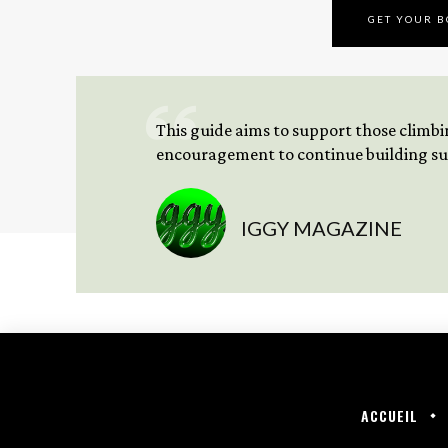
GET YOUR 
This guide aims to support those climbing
encouragement to continue building sus
IGGY MAGAZINE
ACCUEIL