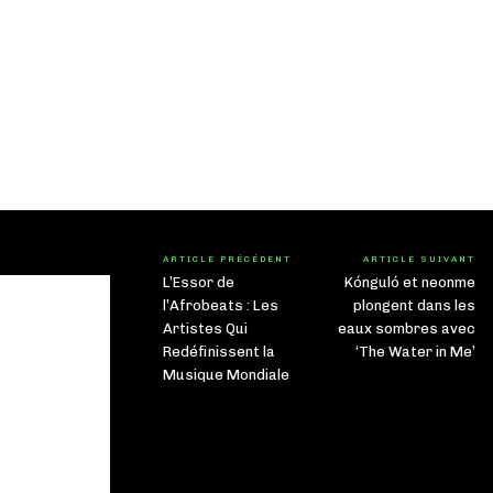
ARTICLE PRÉCÉDENT
ARTICLE SUIVANT
L’Essor de
Kónguló et neonme
l’Afrobeats : Les
plongent dans les
Artistes Qui
eaux sombres avec
Redéfinissent la
‘The Water in Me’
Musique Mondiale