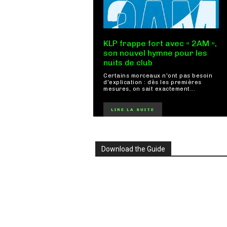
KLP frappe fort avec « 2AM »,
son nouvel hymne pour les
nuits de club
Certains morceaux n'ont pas besoin
d'explication : dès les premières
mesures, on sait exactement...
LIRE LA SUITE
Download the Guide