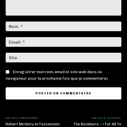
Commenter
:
No
:*
Ema
:*
Sit
:
Enregistrer mon nom, email et site web dans ce
navigateur pour la prochaine fois que je commenterai.
ARTICLE PRÉCÉDENT
ARTICLE SUIVANT
Robert McGinty et l’ascension
The Bateleurs – « For All To