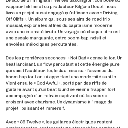
Le duo de Birmingham, Nerves Baddington, composé du
rappeur Inkline et du producteur Kilgore Doubt, nous
livre un projet aussi engagé qu’efficace avec « Driving
Off Cliffs ». Un album qui, sous ses airs de road trip
musical, explore les affres du capitalisme moderne
avec une intensité brute. Un voyage où chaque titre est
une escale marquante, entre boom-bap incisif et
envolées mélodiques percutantes.
Dès les premières secondes, « Not Bad » donne le ton. Un
beat lancinant, un flow percutant et cette énergie pure
qui saisit l’auditeur. Ici, le duo mise sur l’essence du
boom-bap tout en lui apportant une modernité subtile.
Vient ensuite « God Awful », porté par des riffs de
guitare avant qu’un beat lourd ne vienne frapper fort,
accompagné d’un refrain captivant où les voix se
croisent avec charisme. Un dynamisme à l’image du
projet : puissant et immersif.
Avec « 86 Twelve », les guitares électriques restent