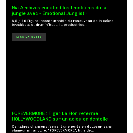
Nia Archives redéfinit les frontières de la
jungle avec « Emotional Junglist »
8,5 / 10 Figure incontournable du renouveau de la scène
breakbeat et drum'n'bass, la productrice...
LIRE LA SUITE
FOREVERMORE : Tiger La Flor referme
HOLLYWOODLAND sur un adieu en dentelle
Certaines chansons ferment une porte en douceur, sans
clameur ni rancune. "FOREVERMORE", titre de...