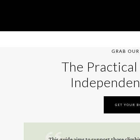
GRAB OUR 
The Practical
Independen
GET YOUR 
This guide aims to support those climbing