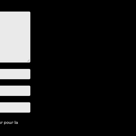
Nom
:*
Email
:*
Site
:
r pour la