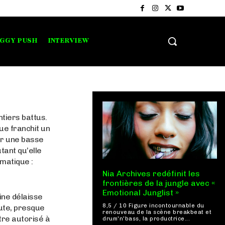
IGGY PUSH
INTERVIEW
tiers battus.
que franchit un
ur une basse
tant qu’elle
gmatique :
Nia Archives redéfinit les
frontières de la jungle avec «
Emotional Junglist »
tine délaisse
8,5 / 10 Figure incontournable du
ute, presque
renouveau de la scène breakbeat et
tre autorisé à
drum'n'bass, la productrice...