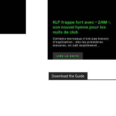
KLP frappe fort avec « 2AM »,
son nouvel hymne pour les
nuits de club
Certains morceaux n'ont pas besoin
d'explication : dès les premières
mesures, on sait exactement...
LIRE LA SUITE
Download the Guide