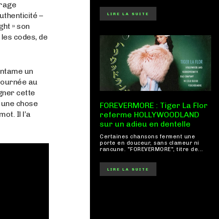
irage
uthenticité –
LIRE LA SUITE
ght » son
 les codes, de
entame un
 tournée au
gner cette
, une chose
FOREVERMORE : Tiger La Flor
ot. Il l’a
referme HOLLYWOODLAND
sur un adieu en dentelle
Certaines chansons ferment une
porte en douceur, sans clameur ni
rancune. "FOREVERMORE", titre de...
LIRE LA SUITE