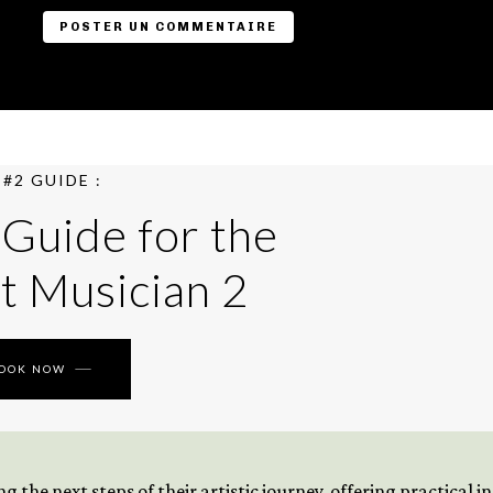
#2 GUIDE :
 Guide for the
t Musician 2
BOOK NOW
 the next steps of their artistic journey, offering practical 