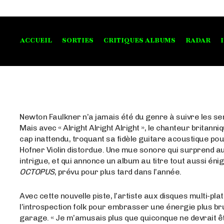
ACCUEIL
SORTIES
CRITIQUES ALBUMS
RADAR
Newton Faulkner n’a jamais été du genre à suivre les sen
Mais avec « Alright Alright Alright », le chanteur britanni
cap inattendu, troquant sa fidèle guitare acoustique po
Hofner Violin distordue. Une mue sonore qui surprend au
intrigue, et qui annonce un album au titre tout aussi éni
OCTOPUS
, prévu pour plus tard dans l’année.
Avec cette nouvelle piste, l’artiste aux disques multi-pla
l’introspection folk pour embrasser une énergie plus br
garage. « Je m’amusais plus que quiconque ne devrait ê