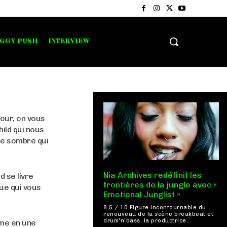
IGGY PUSH
INTERVIEW
our, on vous
ild qui nous
ie sombre qui
Nia Archives redéfinit les
d se livre
frontières de la jungle avec «
ue qui vous
Emotional Junglist »
8,5 / 10 Figure incontournable du
renouveau de la scène breakbeat et
drum'n'bass, la productrice...
rme en une