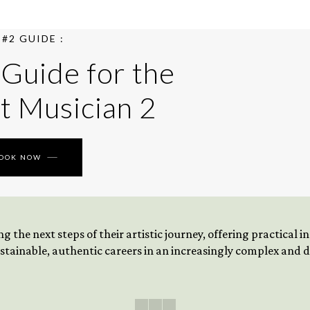
#2 GUIDE :
 Guide for the
t Musician 2
BOOK NOW
 the next steps of their artistic journey, offering practical 
tainable, authentic careers in an increasingly complex and