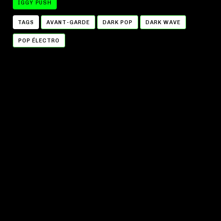
IGGY PUSH
TAGS
AVANT-GARDE
DARK POP
DARK WAVE
POP ÉLECTRO