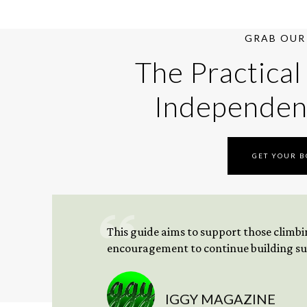
GRAB OUR 
The Practical
Independen
GET YOUR 
This guide aims to support those climbing
encouragement to continue building sus
IGGY MAGAZINE