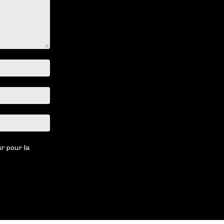
Nom
:*
Email
:*
Site
:
r pour la