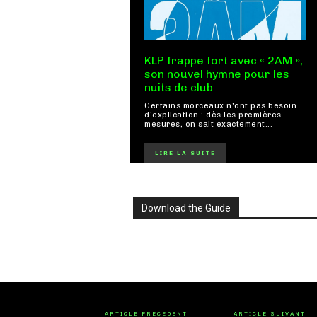
KLP frappe fort avec « 2AM »,
son nouvel hymne pour les
nuits de club
Certains morceaux n'ont pas besoin
d'explication : dès les premières
mesures, on sait exactement...
LIRE LA SUITE
Download the Guide
ARTICLE PRÉCÉDENT
ARTICLE SUIVANT