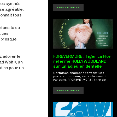
des synthés
LIRE LA SUITE
nse agréable,
onnait tous.
ntensité de
a ces
s presque
z adorer le
FOREVERMORE : Tiger La Flor
referme HOLLYWOODLAND
ad Wolf », un
sur un adieu en dentelle
et ce pour un
Certaines chansons ferment une
porte en douceur, sans clameur ni
rancune. "FOREVERMORE", titre de...
LIRE LA SUITE