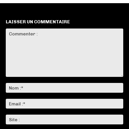
LAISSER UN COMMENTAIRE
Commenter
:
No
:*
Ema
:*
Sit
: