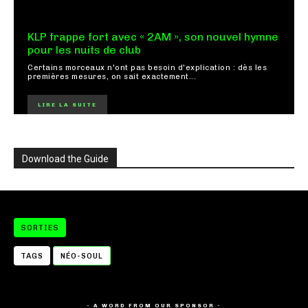
KLP frappe fort avec « 2AM », son nouvel hymne
pour les nuits de club
Certains morceaux n'ont pas besoin d'explication : dès les
premières mesures, on sait exactement...
LIRE LA SUITE
Download the Guide
SORTIES
TAGS
NÉO-SOUL
- A WORD FROM OUR SPONSOR -