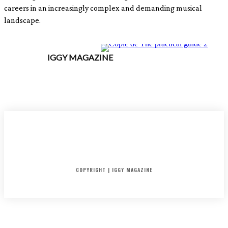
careers in an increasingly complex and demanding musical
landscape.
IGGY MAGAZINE
ACCUEIL
SORTIES
CRITIQUES ALBUMS
RADAR
IGGY PUSH
INTERVIEW
COPYRIGHT | IGGY MAGAZINE