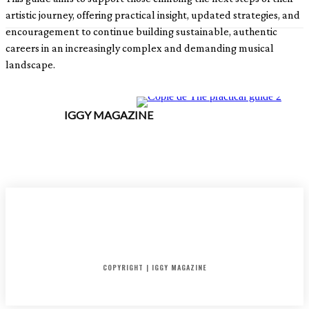
artistic journey, offering practical insight, updated strategies, and
encouragement to continue building sustainable, authentic
careers in an increasingly complex and demanding musical
landscape.
IGGY MAGAZINE
ACCUEIL
SORTIES
CRITIQUES ALBUMS
RADAR
IGGY PUSH
INTERVIEW
COPYRIGHT | IGGY MAGAZINE