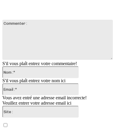
LAISSER UN COMMENTAIRE
Commente
:
S'il vous plaît entrez votre commentaire!
Nom
:*
S'il vous plaît entrez votre nom ici
Email
:*
Vous avez entré une adresse email incorrecte!
Veuillez entrer votre adresse email ici
Site
:
Enregistrer mon nom, email et site web dans ce
navigateur pour la prochaine fois que je commenterai.