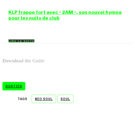
KLP frappe fort avec « 2AM », son nouvel hymne
pour les nuits de club
Certains morceaux n'ont pas besoin d'explication : dès les
premières mesures, on sait exactement...
LIRE LA SUITE
Download the Guide
SORTIES
TAGS
NEO SOUL
SOUL
- A WORD FROM OUR SPONSOR -