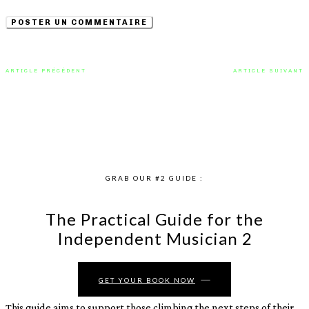
ARTICLE PRÉCÉDENT
ARTICLE SUIVANT
Nouveau tube pour Desta
Jazzy Rap avec Honeytrap et le
French avec la chanson
son « Gensis Type Beat »
« Reasons »
GRAB OUR #2 GUIDE :
The Practical Guide for the
Independent Musician 2
GET YOUR BOOK NOW
This guide aims to support those climbing the next steps of their