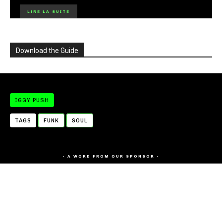
LIRE LA SUITE
Download the Guide
IGGY PUSH
TAGS
FUNK
SOUL
- A WORD FROM OUR SPONSOR -