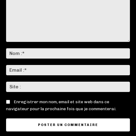
Commenter
:
No
:*
Ema
:*
Sit
:
Enregistrer mon nom, email et site web dans ce
navigateur pour la prochaine fois que je commenterai.