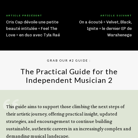
ARTICLE PRÉCÉDENT
ARTICLE SUIVANT
Cris Cap dévoile une petite
On a écouté « Velvet, Black,
beauté intitulée « Feel The
Ignite » le dernier EP de
Love » en duo avec Tyla Raé
Warahenege
GRAB OUR #2 GUIDE :
The Practical Guide for the
Independent Musician 2
GET YOUR BOOK NOW
This guide aims to support those climbing the next steps of
their artistic journey, offering practical insight, updated
strategies, and encouragement to continue building
sustainable, authentic careers in an increasingly complex and
demanding musical landscape.