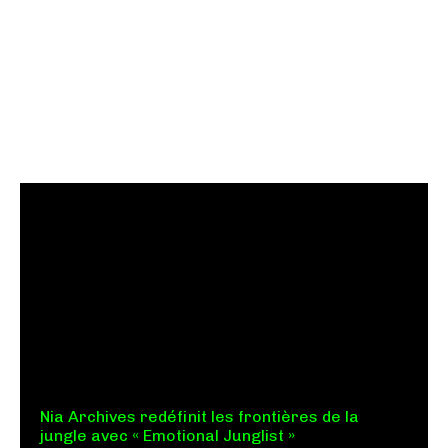
Nia Archives redéfinit les frontières de la
jungle avec « Emotional Junglist »