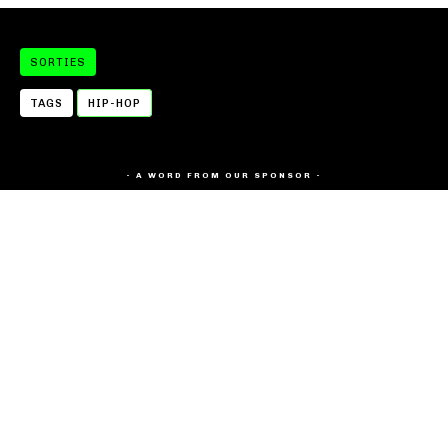
SORTIES
TAGS
HIP-HOP
- A WORD FROM OUR SPONSOR -