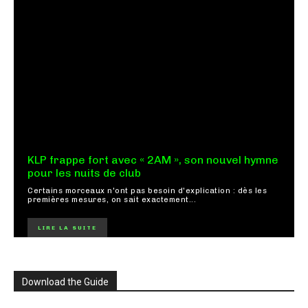
KLP frappe fort avec « 2AM », son nouvel hymne
pour les nuits de club
Certains morceaux n'ont pas besoin d'explication : dès les
premières mesures, on sait exactement...
LIRE LA SUITE
Download the Guide