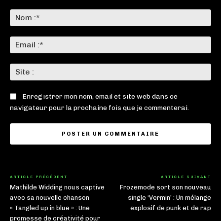
Commenter
:
No
:*
Ema
:*
Sit
:
Enregistrer mon nom, email et site web dans ce
navigateur pour la prochaine fois que je commenterai.
ARTICLE PRÉCÉDENT
ARTICLE SUIVANT
Mathilde Widding nous captive
Frozemode sort son nouveau
avec sa nouvelle chanson
single ‘Vermin’ : Un mélange
« Tangled up in blue » : Une
explosif de punk et de rap
promesse de créativité pour