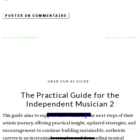
navigateur pour la prochaine fois que je commenterai.
ARTICLE PRÉCÉDENT
ARTICLE SUIVANT
Une plongée sonore avec Cole
Quand l’électronique se fait
Blouin et son projet « Preludes »
conscience : « Stand for
Freedom » de Tony Frissore
GRAB OUR #2 GUIDE :
The Practical Guide for the
Independent Musician 2
This guide aims to support those climbing the next steps of their
GET YOUR BOOK NOW
artistic journey, offering practical insight, updated strategies, and
encouragement to continue building sustainable, authentic
careers in an increasingly complex and demanding musical