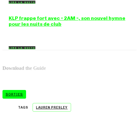
LIRE LA SUITE
KLP frappe fort avec « 2AM », son nouvel hymne
pour les nuits de club
Certains morceaux n'ont pas besoin d'explication : dès les
premières mesures, on sait exactement...
LIRE LA SUITE
Download the Guide
SORTIES
TAGS
LAUREN PRESLEY
- A WORD FROM OUR SPONSOR -