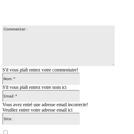
LAISSER UN COMMENTAIRE
Commente
:
S'il vous plaît entrez votre commentaire!
Nom
:*
S'il vous plaît entrez votre nom ici
Email
:*
Vous avez entré une adresse email incorrecte!
Veuillez entrer votre adresse email ici
Site
:
Enregistrer mon nom, email et site web dans ce