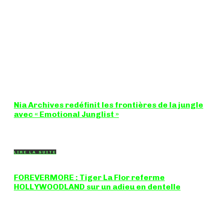
Nia Archives redéfinit les frontières de la jungle
avec « Emotional Junglist »
8,5 / 10 Figure incontournable du renouveau de la scène
breakbeat et drum'n'bass, la productrice...
LIRE LA SUITE
FOREVERMORE : Tiger La Flor referme
HOLLYWOODLAND sur un adieu en dentelle
Certaines chansons ferment une porte en douceur, sans clameur
ni rancune. "FOREVERMORE", titre de...