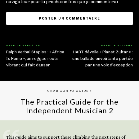
navigateur pour la prochaine fois que je commenterai.
ARTICLE PRÉCÉDENT
ARTICLE SUIVANT
Ralph Verbal Staples : « Africa
HART dévoile « Planet Zultar » :
Is Home », un reggae roots
une ballade envoûtante portée
vibrant qui fait danser
par une voix d’exception
GRAB OUR #2 GUIDE :
The Practical Guide for the
Independent Musician 2
GET YOUR BOOK NOW
This guide aims to support those climbing the next steps of