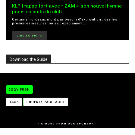
KLP frappe fort avec « 2AM », son nouvel hymne
pour les nuits de club
Certains morceaux n'ont pas besoin d'explication : dès les
premières mesures, on sait exactement...
LIRE LA SUITE
Download the Guide
IGGY PUSH
TAGS
PHOENIX PAGLIACCI
- A WORD FROM OUR SPONSOR -