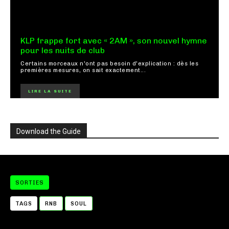
KLP frappe fort avec « 2AM », son nouvel hymne
pour les nuits de club
Certains morceaux n'ont pas besoin d'explication : dès les
premières mesures, on sait exactement...
LIRE LA SUITE
Download the Guide
SORTIES
TAGS
RNB
SOUL