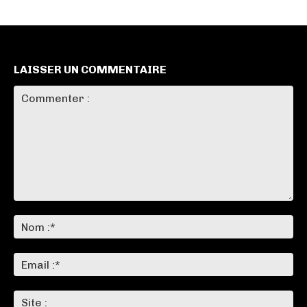
LAISSER UN COMMENTAIRE
Commenter
:
No
:*
Ema
:*
Sit