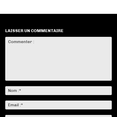
LAISSER UN COMMENTAIRE
Commenter
:
No
:*
Ema
:*