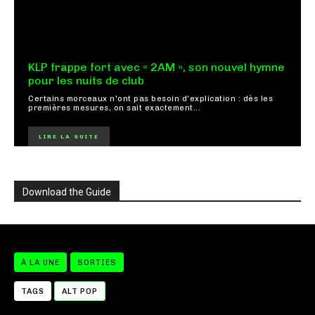
KLP frappe fort avec « 2AM », son nouvel hymne
pour les nuits de club
Certains morceaux n'ont pas besoin d'explication : dès les
premières mesures, on sait exactement...
LIRE LA SUITE
Download the Guide
À LA UNE
SORTIES
TAGS
ALT POP