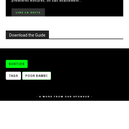
premières mesures, on sait exactement...
LIRE LA SUITE
Download the Guide
SORTIES
TAGS
POOR BAMBI
- A WORD FROM OUR SPONSOR -