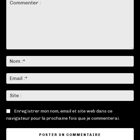
Commenter
:
No
:*
Ema
:*
Sit
:
Enregistrer mon nom, email et site web dans ce
navigateur pour la prochaine fois que je commenterai.