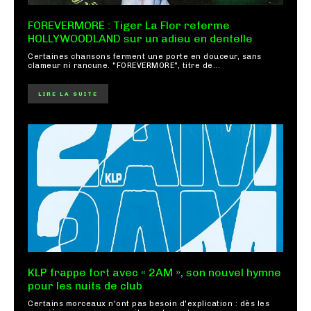
FOREVERMORE : Tiger La Flor referme
HOLLYWOODLAND sur un adieu en dentelle
Certaines chansons ferment une porte en douceur, sans
clameur ni rancune. "FOREVERMORE", titre de...
LIRE LA SUITE
KLP frappe fort avec « 2AM », son nouvel hymne
pour les nuits de club
Certains morceaux n'ont pas besoin d'explication : dès les