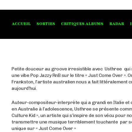
ACCUEIL
SORTIES
CRITIQUES ALBUMS
RADAR
Petite douceur au groove irresistible avec Usthree qui 
une vibe Pop Jazzy RnB sur le titre « Just Come Over ». O
Frankston, l’artiste australien nous a fait littéralement 
aujourd’hui.
Auteur-compositeur-interprète qui a grandi en Italie et 
en Australie à l’adolescence, Usthree se présente comm
Culture Kid », un artiste qui s’inspire de son vécu pour n
transmettre une musique terriblement touchante par so
unique sur « Just Come Over »