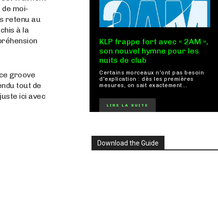
 de moi-
s retenu au
chis à la
ppréhension
KLP frappe fort avec « 2AM »,
son nouvel hymne pour les
nuits de club
Certains morceaux n'ont pas besoin
 ce groove
d'explication : dès les premières
endu tout de
mesures, on sait exactement...
uste ici avec
LIRE LA SUITE
Download the Guide