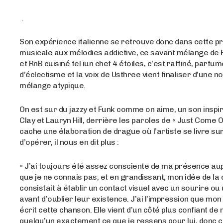
.
Son expérience italienne se retrouve donc dans cette pr
musicale aux mélodies addictive, ce savant mélange de 
et RnB cuisiné tel iun chef 4 étoiles, c’est raffiné, parfum
d’éclectisme et la voix de Usthree vient finaliser d’une n
mélange atypique.
On est sur du jazzy et Funk comme on aime, un son inspi
Clay et Lauryn Hill, derrière les paroles de « Just Come O
cache une élaboration de drague où l’artiste se livre s
d’opérer, il nous en dit plus :
« J’ai toujours été assez consciente de ma présence a
que je ne connais pas, et en grandissant, mon idée de la
consistait à établir un contact visuel avec un sourire ou u
avant d’oublier leur existence. J’ai l’impression que mon
écrit cette chanson. Elle vient d’un côté plus confiant de m
quelqu’un exactement ce que je ressens pour lui, donc c