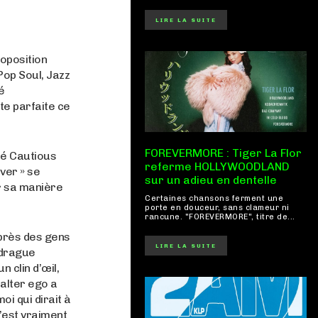
LIRE LA SUITE
oposition
Pop Soul, Jazz
é
ote parfaite ce
FOREVERMORE : Tiger La Flor
ré Cautious
referme HOLLYWOODLAND
ver » se
sur un adieu en dentelle
ur sa manière
Certaines chansons ferment une
porte en douceur, sans clameur ni
rancune. "FOREVERMORE", titre de...
uprès des gens
LIRE LA SUITE
 drague
n clin d’œil,
 alter ego a
oi qui dirait à
’est vraiment