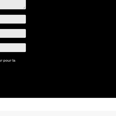
Nom
:*
Email
:*
Site
:
r pour la