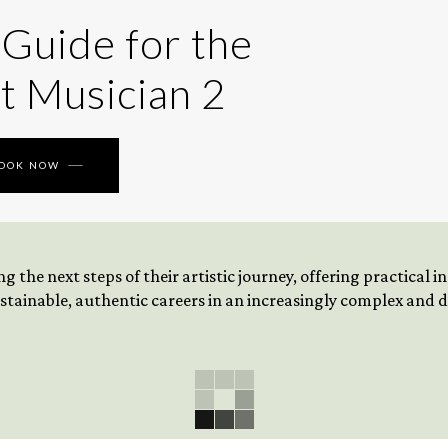
 Guide for the
t Musician 2
BOOK NOW
 the next steps of their artistic journey, offering practical 
tainable, authentic careers in an increasingly complex and