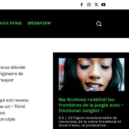
IGGY PUSH
INTERVIEW
nous dévoile
riginaire de
craquer
Nia Archives redéfinit les
qui est revenu
frontières de la jungle avec «
e un « Thrid
Emotional Junglist »
ous
8,5 / 10 Figure incontournable du
n style
renouveau de la scène breakbeat et
drum'n'bass, la productrice...