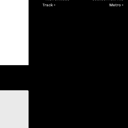
Track »
Metro »