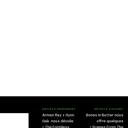
ARTICLE PRÉCÉDENT
ARTICLE SUIVANT
Arman Ray + Hyon
Bones in Butter nous
Gak nous dévoile
offre quelques
« The Formless
« Scenes From The