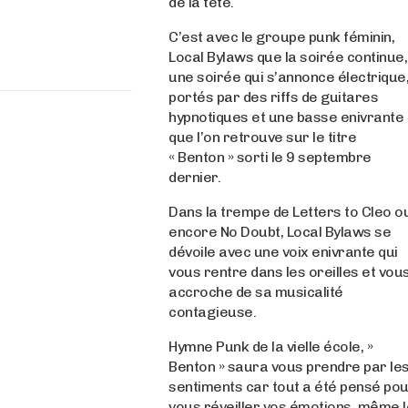
de la tête.
C’est avec le groupe punk féminin,
Local Bylaws que la soirée continue,
une soirée qui s’annonce électrique
portés par des riffs de guitares
hypnotiques et une basse enivrante
que l’on retrouve sur le titre
« Benton » sorti le 9 septembre
dernier.
Dans la trempe de Letters to Cleo o
encore No Doubt, Local Bylaws se
dévoile avec une voix enivrante qui
vous rentre dans les oreilles et vou
accroche de sa musicalité
contagieuse.
Hymne Punk de la vielle école, »
Benton » saura vous prendre par le
sentiments car tout a été pensé po
vous réveiller vos émotions, même 