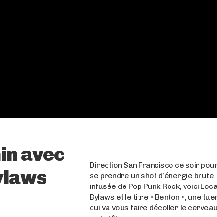
in avec
Direction San Francisco ce soir pou
Bylaws
se prendre un shot d’énergie brute
infusée de Pop Punk Rock, voici Loca
Bylaws et le titre « Benton », une tue
qui va vous faire décoller le cervea