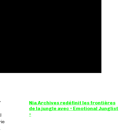
r
Nia Archives redéfinit les frontières
de la jungle avec « Emotional Junglist
»
l
rie
8,5 / 10 Figure incontournable du renouveau de
la scène breakbeat et drum'n'bass, la
u
productrice...