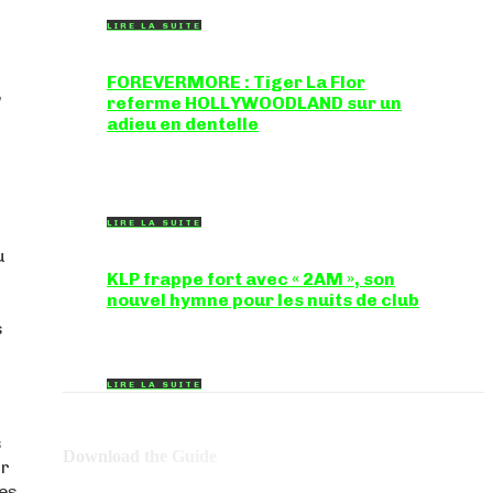
LIRE LA SUITE
FOREVERMORE : Tiger La Flor
,
referme HOLLYWOODLAND sur un
adieu en dentelle
Certaines chansons ferment une porte en
douceur, sans clameur ni rancune.
"FOREVERMORE", titre de...
LIRE LA SUITE
u
KLP frappe fort avec « 2AM », son
nouvel hymne pour les nuits de club
s
Certains morceaux n'ont pas besoin d'explication :
dès les premières mesures, on sait exactement...
LIRE LA SUITE
s
Download the Guide
ur
les