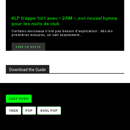
KLP frappe fort avec « 2AM », son nouvel hymne
pour les nuits de club
Certains morceaux n'ont pas besoin d'explication : dès les
premières mesures, on sait exactement...
LIRE LA SUITE
Download the Guide
IGGY PUSH
TAGS
POP
SOUL POP