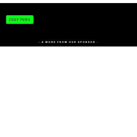
IGGY PUSH
- A WORD FROM OUR SPONSOR -