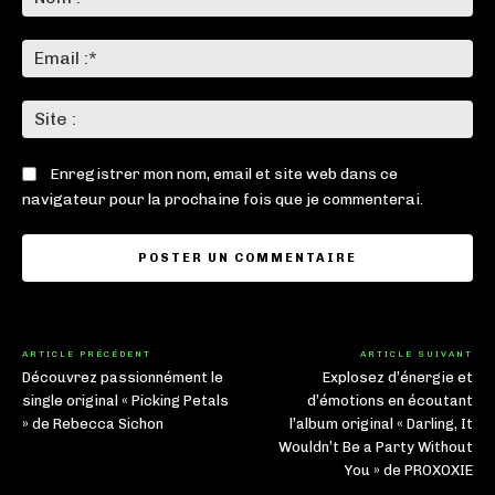
:*
Ema
:*
Sit
:
Enregistrer mon nom, email et site web dans ce
navigateur pour la prochaine fois que je commenterai.
ARTICLE PRÉCÉDENT
ARTICLE SUIVANT
Découvrez passionnément le
Explosez d’énergie et
single original « Picking Petals
d’émotions en écoutant
» de Rebecca Sichon
l’album original « Darling, It
Wouldn’t Be a Party Without
You » de PROXOXIE