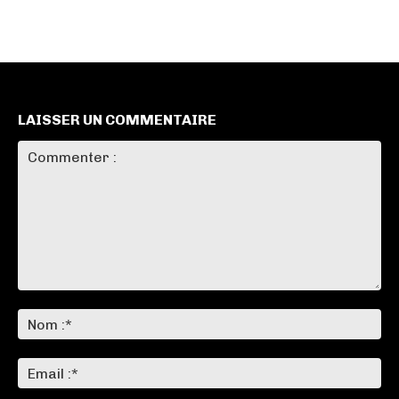
LAISSER UN COMMENTAIRE
Commenter
:
No
:*
Ema
:*