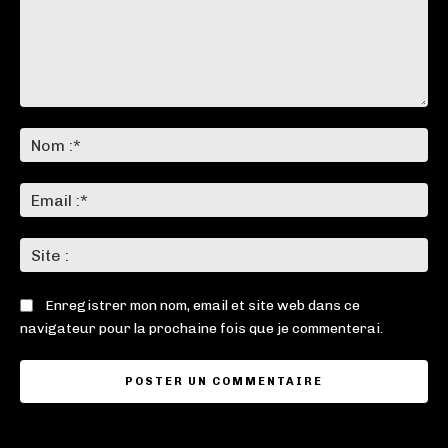
Commenter
:
No
:*
Ema
:*
Sit
:
Enregistrer mon nom, email et site web dans ce
navigateur pour la prochaine fois que je commenterai.