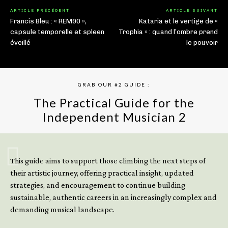
ARTICLE PRÉCÉDENT
ARTICLE SUIVANT
Francis Bleu : « REM90 »,
Kataria et le vertige de «
capsule temporelle et spleen
Trophia » : quand l’ombre prend
éveillé
le pouvoir
GRAB OUR #2 GUIDE :
The Practical Guide for the
Independent Musician 2
GET YOUR BOOK NOW
This guide aims to support those climbing the next steps of
their artistic journey, offering practical insight, updated
strategies, and encouragement to continue building
sustainable, authentic careers in an increasingly complex and
demanding musical landscape.