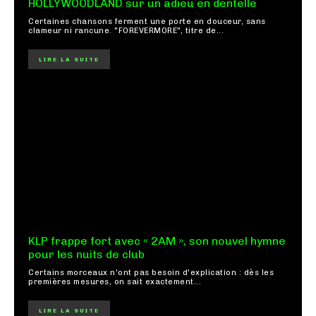
HOLLYWOODLAND sur un adieu en dentelle
Certaines chansons ferment une porte en douceur, sans
clameur ni rancune. "FOREVERMORE", titre de...
LIRE LA SUITE
KLP frappe fort avec « 2AM », son nouvel hymne
pour les nuits de club
Certains morceaux n'ont pas besoin d'explication : dès les
premières mesures, on sait exactement...
LIRE LA SUITE