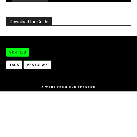
Download the Guide
SORTIES
TAGS
PSSYCLWZ
- A WORD FROM OUR SPONSOR -