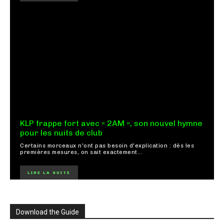
KLP frappe fort avec « 2AM », son nouvel hymne
pour les nuits de club
Certains morceaux n'ont pas besoin d'explication : dès les
premières mesures, on sait exactement...
LIRE LA SUITE
Download the Guide