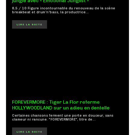
jungle avec « Emotional Junglist »
8,5 / 10 Figure incontournable du renouveau de la scène
breakbeat et drum'n'bass, la productrice...
LIRE LA SUITE
FOREVERMORE : Tiger La Flor referme
HOLLYWOODLAND sur un adieu en dentelle
Certaines chansons ferment une porte en douceur, sans
clameur ni rancune. "FOREVERMORE", titre de...
LIRE LA SUITE