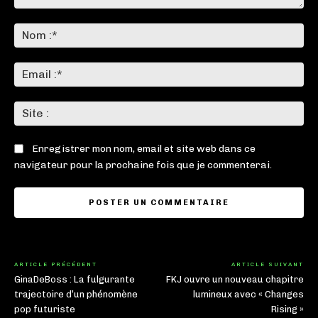
Commenter
:
No
:*
Ema
:*
Sit
:
Enregistrer mon nom, email et site web dans ce
navigateur pour la prochaine fois que je commenterai.
ARTICLE PRÉCÉDENT
ARTICLE SUIVANT
GinaDeBoss : La fulgurante
FKJ ouvre un nouveau chapitre
trajectoire d’un phénomène
lumineux avec « Changes
pop futuriste
Rising »