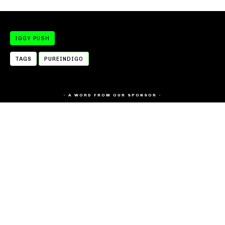
IGGY PUSH
TAGS
PUREINDIGO
- A WORD FROM OUR SPONSOR -