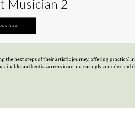
t Musician 2
BOOK NOW
 the next steps of their artistic journey, offering practical 
tainable, authentic careers in an increasingly complex and