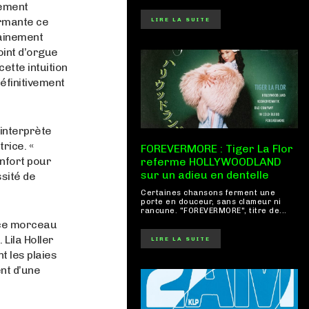
hement
rmante ce
LIRE LA SUITE
dainement
oint d’orgue
ette intuition
définitivement
-interprète
rice. «
FOREVERMORE : Tiger La Flor
onfort pour
referme HOLLYWOODLAND
sur un adieu en dentelle
ssité de
Certaines chansons ferment une
porte en douceur, sans clameur ni
rancune. "FOREVERMORE", titre de...
 ce morceau
Lila Holler
LIRE LA SUITE
t les plaies
ent d’une