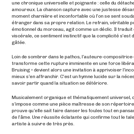
une chronique universelle et poignante : celle du détac
amoureux. La chanson capture avec une justesse désa
moment charnière et inconfortable où l’on se sent sou
étranger dans sa propre relation. Le refrain, véritable p
émotionnel du morceau, agit comme un déclic. Il traduit c
viscérale, ce sentiment instinctif que la complicité s’est 
gâtée.
Loin de sombrer dans le pathos, l’auteure-compositrice
transforme cette rupture imminente en une force libérat
Bruising » devient alors une invitation à apprivoiser l’inc
mieux s’en affranchir. C’est un hymne lucide sur la néce
savoir partir quand la situation se détériore.
Musicalement organique et thématiquement universel,
s’impose comme une pièce maîtresse de son répertoire. 
prouve qu’elle sait faire danser les foules tout en pansan
de l’âme. Une réussite éclatante qui confirme tout le tal
artiste à suivre de très près.