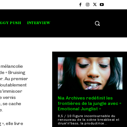
IGGY PUSH
INTERVIEW
 mélancolie
e « Bruising
ler. Au premier
edoutablement
 s’immiscer
e vernis
Nia Archives redéfinit les
frontières de la jungle avec «
e, se cache
Emotional Junglist »
e.
8,5 / 10 Figure incontournable du
renouveau de la scène breakbeat et
», elle livre
drum'n'bass, la productrice...