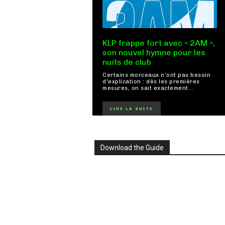
KLP frappe fort avec « 2AM »,
son nouvel hymne pour les
nuits de club
Certains morceaux n'ont pas besoin
d'explication : dès les premières
mesures, on sait exactement...
LIRE LA SUITE
Download the Guide