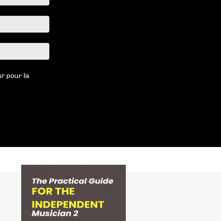
:*
Email
:*
Site
:
r pour la