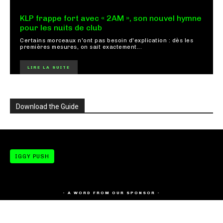
KLP frappe fort avec « 2AM », son nouvel hymne
pour les nuits de club
Certains morceaux n'ont pas besoin d'explication : dès les
premières mesures, on sait exactement...
LIRE LA SUITE
Download the Guide
IGGY PUSH
- A WORD FROM OUR SPONSOR -