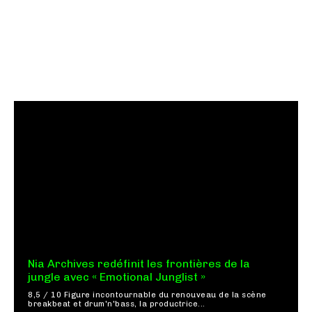
Nia Archives redéfinit les frontières de la
jungle avec « Emotional Junglist »
8,5 / 10 Figure incontournable du renouveau de la scène
breakbeat et drum'n'bass, la productrice...