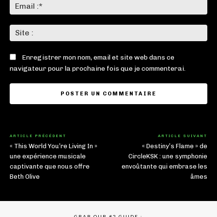
Ema
:*
Sit
:
Enregistrer mon nom, email et site web dans ce
navigateur pour la prochaine fois que je commenterai.
ARTICLE PRÉCÉDENT
ARTICLE SUIVANT
« This World You’re Living In »
« Destiny’s Flame » de
une expérience musicale
CircleKSK : une symphonie
captivante que nous offre
envoûtante qui embrase les
Beth Olive
âmes
GRAB OUR #2 GUIDE :