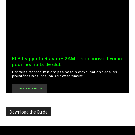
KLP frappe fort avec « 2AM », son nouvel hymne
pour les nuits de club
Certains morceaux n'ont pas besoin d'explication : dès les
premières mesures, on sait exactement...
LIRE LA SUITE
Download the Guide