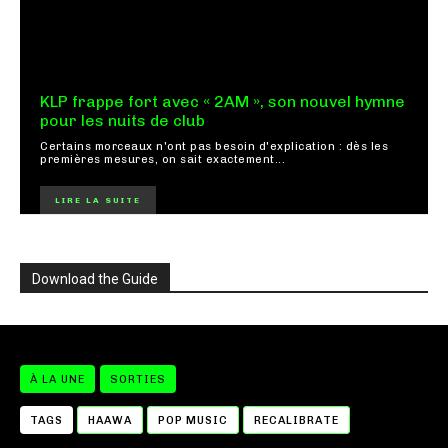
KLP frappe fort avec « 2AM », son nouvel hymne
pour les nuits de club
Certains morceaux n'ont pas besoin d'explication : dès les
premières mesures, on sait exactement...
LIRE LA SUITE
Download the Guide
À LA UNE
SORTIES
TAGS
HAAWA
POP MUSIC
RECALIBRATE