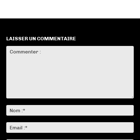
LAISSER UN COMMENTAIRE
Commenter
:
No
:*
Ema
:*