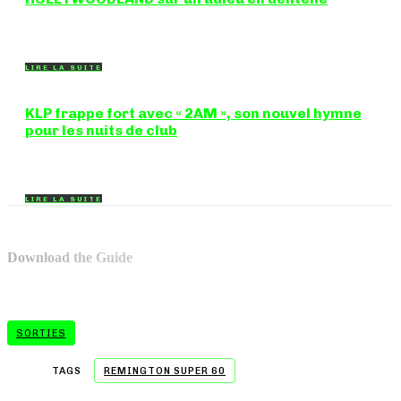
Certaines chansons ferment une porte en douceur, sans clameur
ni rancune. "FOREVERMORE", titre de...
LIRE LA SUITE
KLP frappe fort avec « 2AM », son nouvel hymne
pour les nuits de club
Certains morceaux n'ont pas besoin d'explication : dès les
premières mesures, on sait exactement...
LIRE LA SUITE
Download the Guide
SORTIES
TAGS
REMINGTON SUPER 60