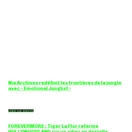
Nia Archives redéfinit les frontières de la jungle
avec « Emotional Junglist »
8,5 / 10 Figure incontournable du renouveau de la scène
breakbeat et drum'n'bass, la productrice...
LIRE LA SUITE
FOREVERMORE : Tiger La Flor referme
HOLLYWOODLAND sur un adieu en dentelle