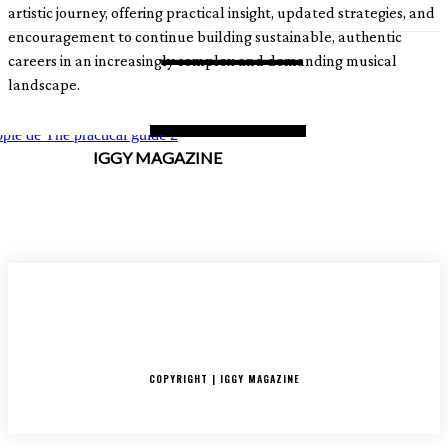
artistic journey, offering practical insight, updated strategies, and
encouragement to continue building sustainable, authentic
careers in an increasingly complex and demanding musical
landscape.
IGGY MAGAZINE
ACCUEIL
SORTIES
CRITIQUES ALBUMS
RADAR
IGGY PUSH
INTERVIEW
COPYRIGHT | IGGY MAGAZINE