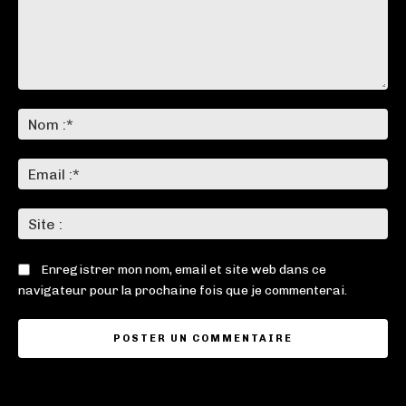
Commenter
:
No
:*
Ema
:*
Sit
:
Enregistrer mon nom, email et site web dans ce
navigateur pour la prochaine fois que je commenterai.