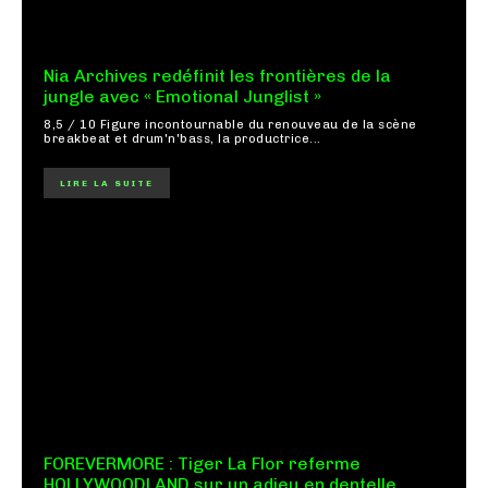
Nia Archives redéfinit les frontières de la
jungle avec « Emotional Junglist »
8,5 / 10 Figure incontournable du renouveau de la scène
breakbeat et drum'n'bass, la productrice...
LIRE LA SUITE
FOREVERMORE : Tiger La Flor referme
HOLLYWOODLAND sur un adieu en dentelle