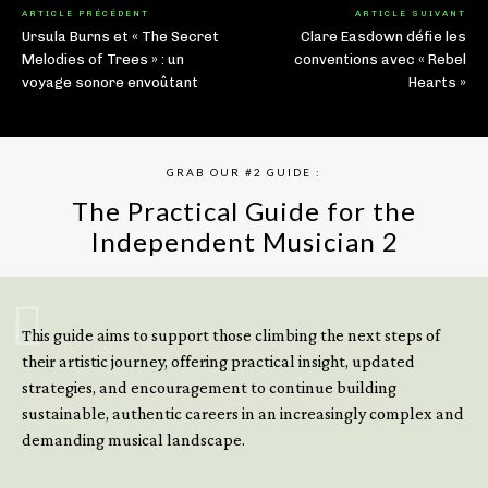
ARTICLE PRÉCÉDENT
ARTICLE SUIVANT
Ursula Burns et « The Secret
Clare Easdown défie les
Melodies of Trees » : un
conventions avec « Rebel
voyage sonore envoûtant
Hearts »
GRAB OUR #2 GUIDE :
The Practical Guide for the
Independent Musician 2
GET YOUR BOOK NOW
This guide aims to support those climbing the next steps of
their artistic journey, offering practical insight, updated
strategies, and encouragement to continue building
sustainable, authentic careers in an increasingly complex and
demanding musical landscape.