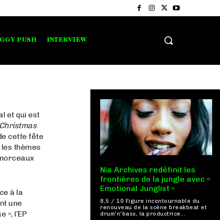
IGGY PUSH
INTERVIEW
 et qui est
Christmas
de cette fête
e les thèmes
ix morceaux
Nia Archives redéfinit les
frontières de la jungle avec «
Emotional Junglist »
ce à la
8,5 / 10 Figure incontournable du
ant une
renouveau de la scène breakbeat et
 », l’EP
drum'n'bass, la productrice...