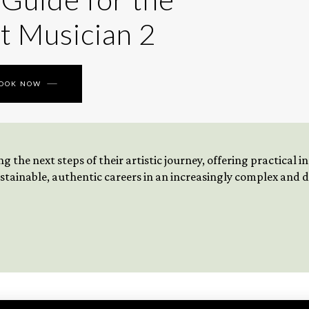
t Musician 2
BOOK NOW
 the next steps of their artistic journey, offering practical 
tainable, authentic careers in an increasingly complex and