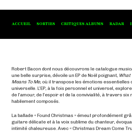
ACCUEIL
SORTIES
CRITIQUES ALBUMS
RADAR
Robert Bacon dont nous découvrons le catalogue musical
une belle surprise, dévoile un EP de Noël poignant,
What 
Means To Me
, où il transpose les émotions essentielles 
universelle. L’EP, à la fois personnel et universel, explor
de l’amour, de l’espoir et de la convivialité, à travers s
habilement composés.
La ballade « Found Christmas » émeut profondément grâ
guitare délicate et à la voix sublime du chanteur, évoqu
intimité chaleureuse. Avec « Christmas Dream Come True