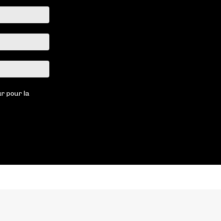
Nom
:*
Email
:*
Site
:
r pour la