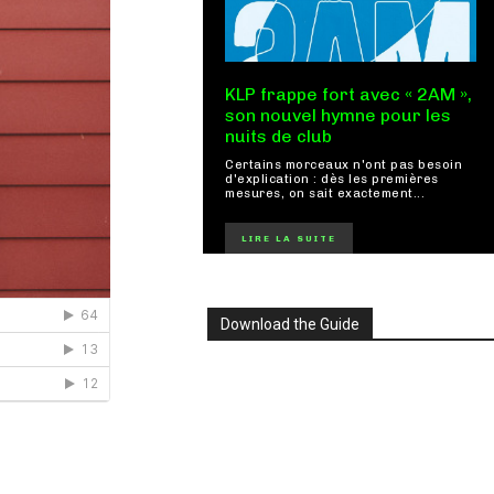
KLP frappe fort avec « 2AM »,
son nouvel hymne pour les
nuits de club
Certains morceaux n'ont pas besoin
d'explication : dès les premières
mesures, on sait exactement...
LIRE LA SUITE
Download the Guide