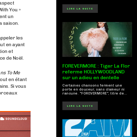
’aspect
With You »
LIRE LA SUITE
ent un
a saison.
ppeler les
ut en ayant
ion et
ce de Noël.
FOREVERMORE : Tiger La Flor
referme HOLLYWOODLAND
ns To Me
sur un adieu en dentelle
tout en étant
ains. Si vous
Certaines chansons ferment une
porte en douceur, sans clameur ni
morceaux
rancune. "FOREVERMORE", titre de...
LIRE LA SUITE