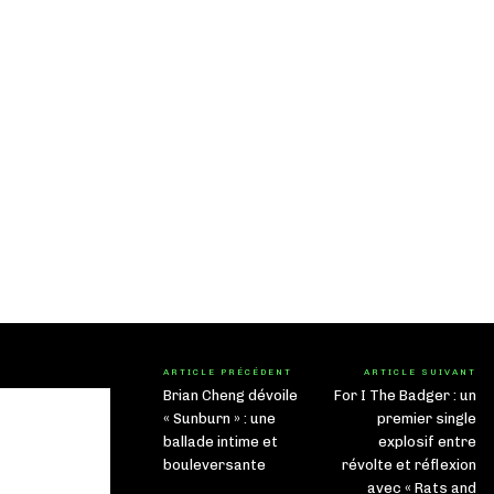
ARTICLE PRÉCÉDENT
ARTICLE SUIVANT
Brian Cheng dévoile
For I The Badger : un
« Sunburn » : une
premier single
ballade intime et
explosif entre
bouleversante
révolte et réflexion
avec « Rats and