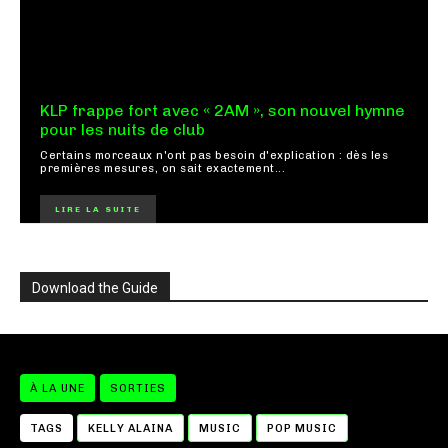
KLP frappe fort avec « 2AM », son nouvel hymne
pour les nuits de club
Certains morceaux n'ont pas besoin d'explication : dès les
premières mesures, on sait exactement...
LIRE LA SUITE
Download the Guide
À LA UNE
SORTIES
TAGS
KELLY ALAINA
MUSIC
POP MUSIC