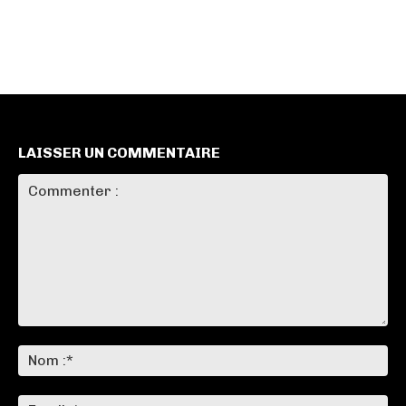
LAISSER UN COMMENTAIRE
Commenter
:
No
:*
Ema