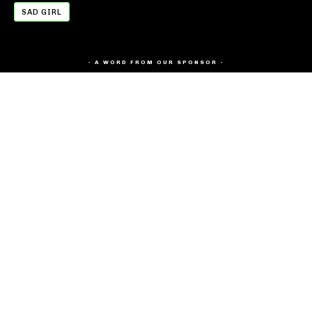
SAD GIRL
- A WORD FROM OUR SPONSOR -