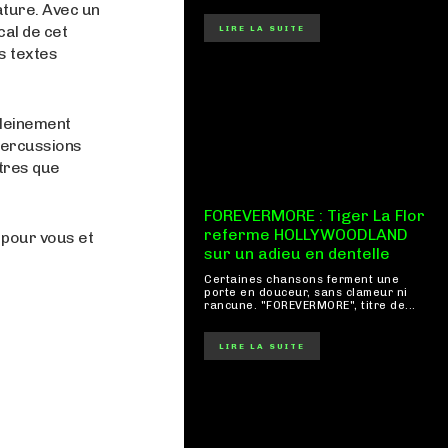
ature. Avec un
cal de cet
LIRE LA SUITE
s textes
pleinement
percussions
itres que
FOREVERMORE : Tiger La Flor
referme HOLLYWOODLAND
 pour vous et
sur un adieu en dentelle
Certaines chansons ferment une
porte en douceur, sans clameur ni
rancune. "FOREVERMORE", titre de...
LIRE LA SUITE