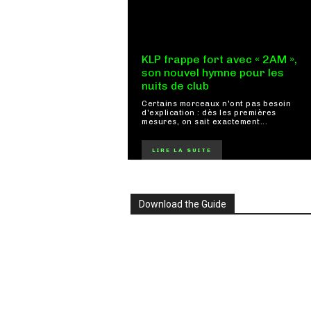
KLP frappe fort avec « 2AM »,
son nouvel hymne pour les
nuits de club
Certains morceaux n'ont pas besoin
d'explication : dès les premières
mesures, on sait exactement...
LIRE LA SUITE
Download the Guide