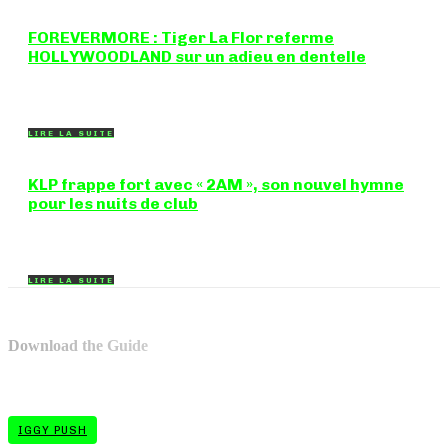
FOREVERMORE : Tiger La Flor referme
HOLLYWOODLAND sur un adieu en dentelle
Certaines chansons ferment une porte en douceur, sans clameur
ni rancune. "FOREVERMORE", titre de...
LIRE LA SUITE
KLP frappe fort avec « 2AM », son nouvel hymne
pour les nuits de club
Certains morceaux n'ont pas besoin d'explication : dès les
premières mesures, on sait exactement...
LIRE LA SUITE
Download the Guide
IGGY PUSH