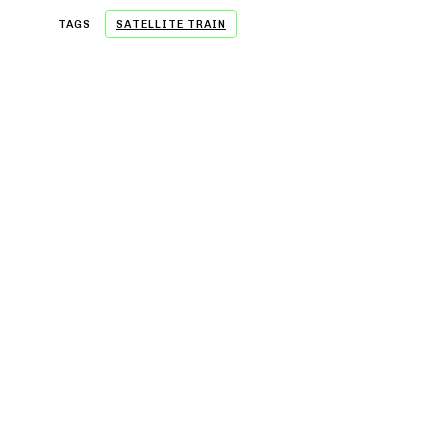
TAGS
SATELLITE TRAIN
- A WORD FROM OUR SPONSOR -