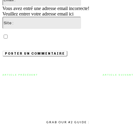
:*
Vous avez entré une adresse email incorrecte!
Veuillez entrer votre adresse email ici
Site
:
Enregistrer mon nom, email et site web dans ce
navigateur pour la prochaine fois que je commenterai.
ARTICLE PRÉCÉDENT
ARTICLE SUIVANT
Carlos Ucedda : « Dose of Love »,
Au-dessus de nos désirs :
une alchimie sonore entre opéra
“Wishbone”, le manifeste de
et techno
Saachi pour l’espérance
GRAB OUR #2 GUIDE :