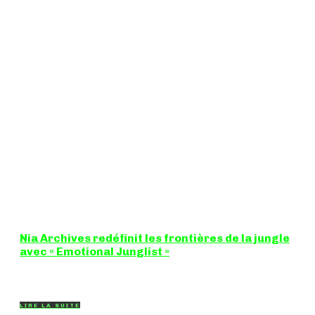
Nia Archives redéfinit les frontières de la jungle
avec « Emotional Junglist »
8,5 / 10 Figure incontournable du renouveau de la scène
breakbeat et drum'n'bass, la productrice...
LIRE LA SUITE