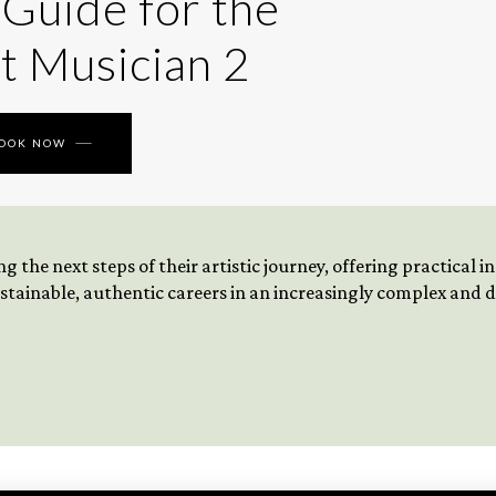
 Guide for the
t Musician 2
BOOK NOW
 the next steps of their artistic journey, offering practical 
tainable, authentic careers in an increasingly complex and