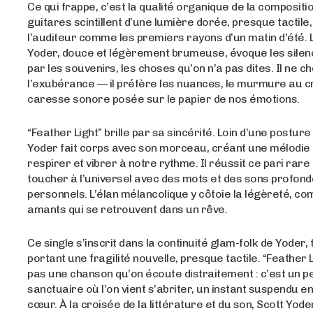
Ce qui frappe, c’est la qualité organique de la compositio
guitares scintillent d’une lumière dorée, presque tactile
l’auditeur comme les premiers rayons d’un matin d’été. 
Yoder, douce et légèrement brumeuse, évoque les silen
par les souvenirs, les choses qu’on n’a pas dites. Il ne 
l’exubérance — il préfère les nuances, le murmure au 
caresse sonore posée sur le papier de nos émotions.
“Feather Light” brille par sa sincérité. Loin d’une posture
Yoder fait corps avec son morceau, créant une mélodie
respirer et vibrer à notre rythme. Il réussit ce pari rare 
toucher à l’universel avec des mots et des sons profon
personnels. L’élan mélancolique y côtoie la légèreté, 
amants qui se retrouvent dans un rêve.
Ce single s’inscrit dans la continuité glam-folk de Yoder, 
portant une fragilité nouvelle, presque tactile. “Feather L
pas une chanson qu’on écoute distraitement : c’est un pe
sanctuaire où l’on vient s’abriter, un instant suspendu en
cœur. À la croisée de la littérature et du son, Scott Yod