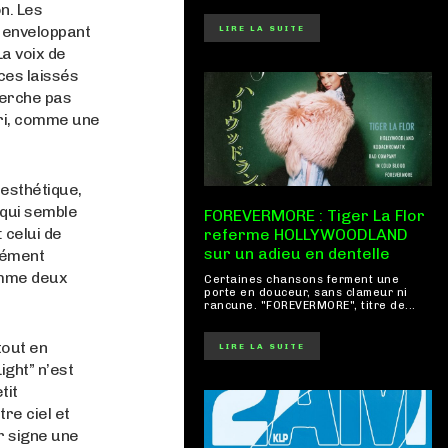
n. Les
, enveloppant
LIRE LA SUITE
La voix de
ces laissés
cherche pas
cri, comme une
 esthétique,
 qui semble
FOREVERMORE : Tiger La Flor
: celui de
referme HOLLYWOODLAND
sur un adieu en dentelle
dément
comme deux
Certaines chansons ferment une
porte en douceur, sans clameur ni
rancune. "FOREVERMORE", titre de...
tout en
LIRE LA SUITE
ight” n’est
tit
tre ciel et
er signe une