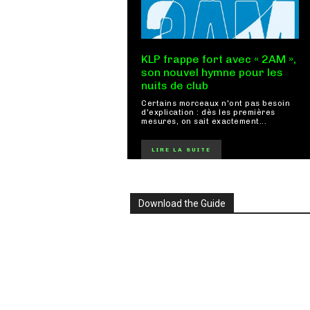
KLP frappe fort avec « 2AM »,
son nouvel hymne pour les
nuits de club
Certains morceaux n'ont pas besoin
d'explication : dès les premières
mesures, on sait exactement...
LIRE LA SUITE
Download the Guide