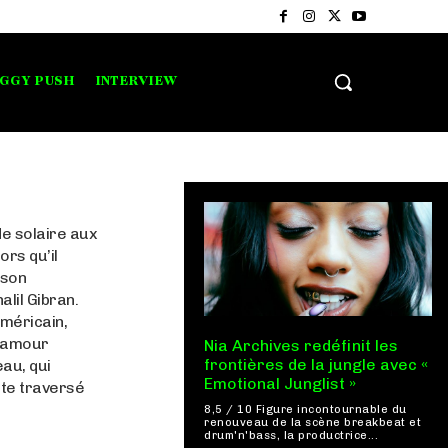
IGGY PUSH
INTERVIEW
de solaire aux
ors qu’il
 son
lil Gibran.
américain,
l’amour
Nia Archives redéfinit les
frontières de la jungle avec «
eau, qui
Emotional Junglist »
ste traversé
8,5 / 10 Figure incontournable du
renouveau de la scène breakbeat et
drum'n'bass, la productrice...