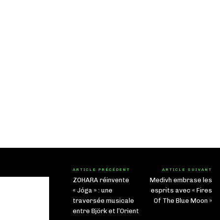
ARTICLE PRÉCÉDENT
ARTICLE SUIVANT
ZOHARA réinvente
Medivh embrase les
« Jóga » : une
esprits avec « Fires
traversée musicale
Of The Blue Moon »
entre Björk et l’Orient