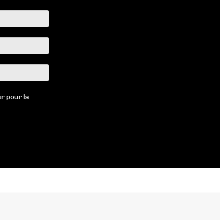
Nom
:*
Email
:*
Site
:
r pour la