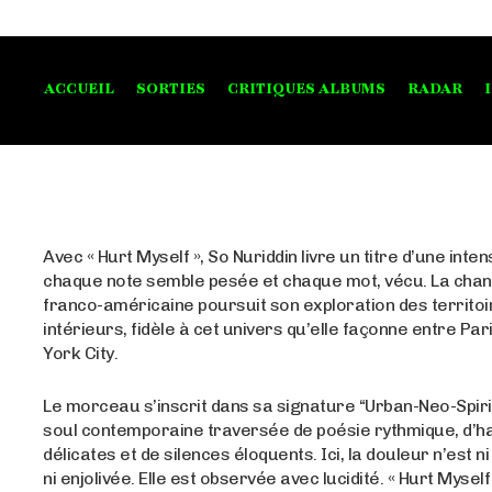
ACCUEIL
SORTIES
CRITIQUES ALBUMS
RADAR
Avec « Hurt Myself », So Nuriddin livre un titre d’une inten
chaque note semble pesée et chaque mot, vécu. La cha
franco-américaine poursuit son exploration des territoi
intérieurs, fidèle à cet univers qu’elle façonne entre Par
York City.
Le morceau s’inscrit dans sa signature “Urban-Neo-Spirit
soul contemporaine traversée de poésie rythmique, d’
délicates et de silences éloquents. Ici, la douleur n’est 
ni enjolivée. Elle est observée avec lucidité. « Hurt Myself