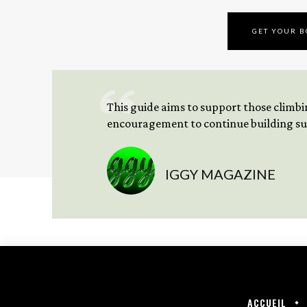
GET YOUR 
This guide aims to support those climbing
encouragement to continue building sus
IGGY MAGAZINE
ACCUEIL