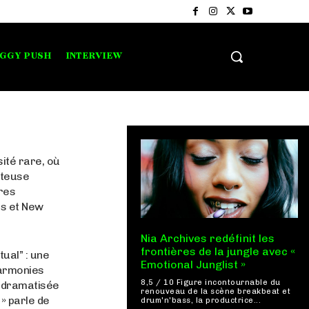
IGGY PUSH
INTERVIEW
sité rare, où
nteuse
res
is et New
Nia Archives redéfinit les
frontières de la jungle avec «
ual” : une
Emotional Junglist »
harmonies
8,5 / 10 Figure incontournable du
ni dramatisée
renouveau de la scène breakbeat et
 » parle de
drum'n'bass, la productrice...