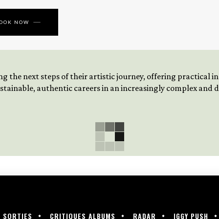
BOOK NOW
 the next steps of their artistic journey, offering practical 
tainable, authentic careers in an increasingly complex and
SORTIES
CRITIQUES ALBUMS
RADAR
IGGY PUSH