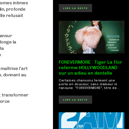
nismes intimes
din, profonde
LIRE LA SUITE
lle refusait
 Mansur
longe la
la
e.
FOREVERMORE : Tiger La Flor
referme HOLLYWOODLAND
maîtrise l’art
sur un adieu en dentelle
n, donnant au
Certaines chansons ferment une
porte en douceur, sans clameur ni
rancune. "FOREVERMORE", titre de...
 : transformer
LIRE LA SUITE
force