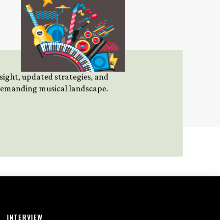
insight, updated strategies, and
 demanding musical landscape.
INTERVIEW