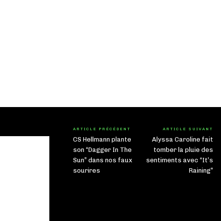
ARTICLE PRÉCÉDENT
ARTICLE SUIVANT
CS Hellmann plante
Alyssa Caroline fait
son “Dagger In The
tomber la pluie des
Sun” dans nos faux
sentiments avec “It’s
sourires
Raining”