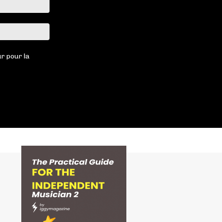
Email
:*
Site
:
r pour la