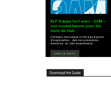
KLP frappe fort avec « 2AM »,
son nouvel hymne pour les
nuits de club
Certains morceaux n'ont pas besoin
d'explication : dès les premières
mesures, on sait exactement...
LIRE LA SUITE
Download the Guide