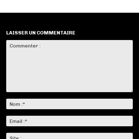
LAISSER UN COMMENTAIRE
Commenter
:
No
:*
Ema
:*
Sit