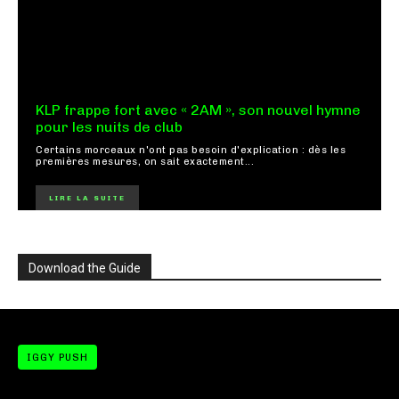
KLP frappe fort avec « 2AM », son nouvel hymne
pour les nuits de club
Certains morceaux n'ont pas besoin d'explication : dès les
premières mesures, on sait exactement...
LIRE LA SUITE
Download the Guide
IGGY PUSH