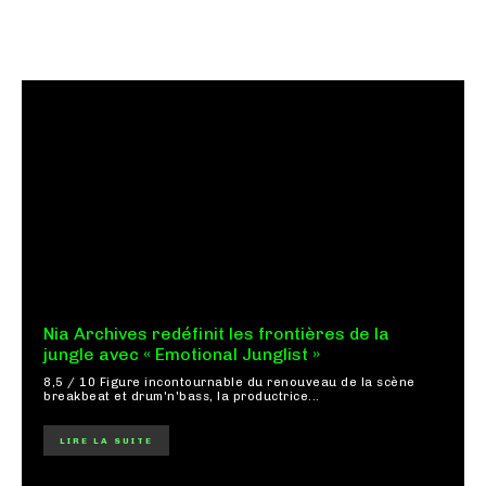
Nia Archives redéfinit les frontières de la
jungle avec « Emotional Junglist »
8,5 / 10 Figure incontournable du renouveau de la scène
breakbeat et drum'n'bass, la productrice...
LIRE LA SUITE