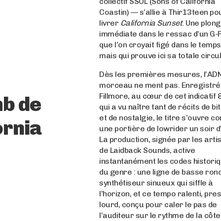
collectif SSOL (Sons of California
Coastin) — s’allie à Thir13teen po
livrer
California Sunset
. Une plon
immédiate dans le ressac d’un G-
que l’on croyait figé dans le temps
mais qui prouve ici sa totale circul
Dès les premières mesures, l’AD
morceau ne ment pas. Enregistré
Fillmore, au cœur de cet indicatif
mb de
qui a vu naître tant de récits de b
et de nostalgie, le titre s’ouvre 
ornia
une portière de lowrider un soir d
La production, signée par les arti
de Laidback Sounds, active
instantanément les codes histori
du genre : une ligne de basse ron
synthétiseur sinueux qui siffle à
l’horizon, et ce tempo ralenti, pre
lourd, conçu pour caler le pas de
l’auditeur sur le rythme de la côte