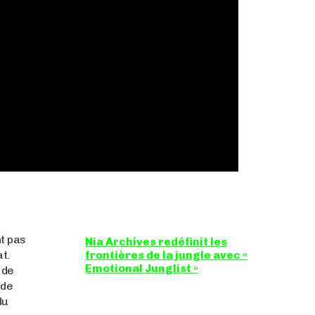
nt pas
Nia Archives redéfinit les
t.
frontières de la jungle avec «
Emotional Junglist »
 de
 de
8,5 / 10 Figure incontournable du renouveau
de la scène breakbeat et drum'n'bass, la
du
productrice...