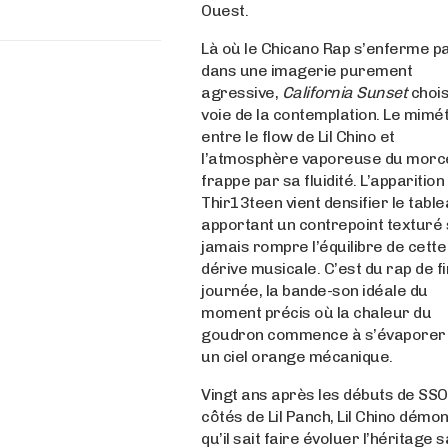
Ouest.
Là où le Chicano Rap s’enferme pa
dans une imagerie purement
agressive,
California Sunset
choisi
voie de la contemplation. Le mimé
entre le flow de Lil Chino et
l’atmosphère vaporeuse du mor
frappe par sa fluidité. L’apparition
Thir13teen vient densifier le table
apportant un contrepoint texturé
jamais rompre l’équilibre de cette
dérive musicale. C’est du rap de fi
journée, la bande-son idéale du
moment précis où la chaleur du
goudron commence à s’évaporer
un ciel orange mécanique.
Vingt ans après les débuts de SS
côtés de Lil Panch, Lil Chino démo
qu’il sait faire évoluer l’héritage 