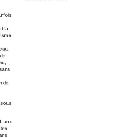
rfois
t la
tisme
ceau
 de
au,
 sans
n de
 sous
OL aux
ntre
sans