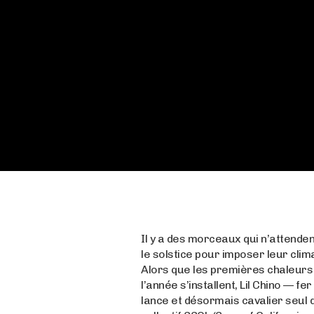
Il y a des morceaux qui n’attende
le solstice pour imposer leur clima
Alors que les premières chaleurs
l’année s’installent, Lil Chino — fer
lance et désormais cavalier seul 