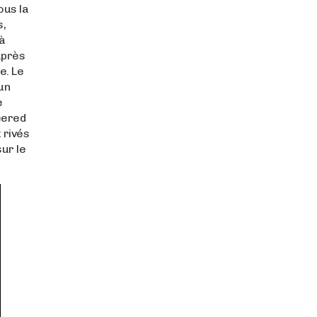
ous la
s,
à
après
e. Le
un
e
eered
 rivés
sur le