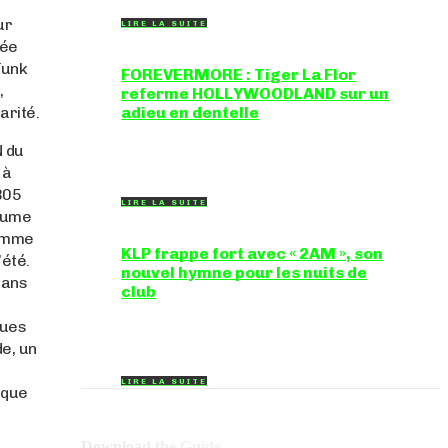
ur
LIRE LA SUITE
gée
Funk
FOREVERMORE : Tiger La Flor
,
referme HOLLYWOODLAND sur un
arité.
adieu en dentelle
Certaines chansons ferment une porte en
N du
douceur, sans clameur ni rancune.
"FOREVERMORE", titre de...
 à
 805
LIRE LA SUITE
itume
comme
KLP frappe fort avec « 2AM », son
’été.
nouvel hymne pour les nuits de
sans
club
Certains morceaux n'ont pas besoin
ques
d'explication : dès les premières mesures, on
sait exactement...
de, un
LIRE LA SUITE
sque
Download the Guide