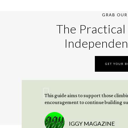
GRAB OUR 
The Practical
Independen
GET YOUR 
This guide aims to support those climbing
encouragement to continue building sus
IGGY MAGAZINE