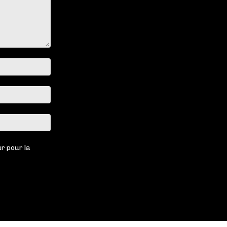
Nom
:*
Email
:*
Site
:
r pour la