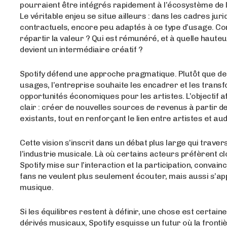
pourraient être intégrés rapidement à l’écosystème de 
Le véritable enjeu se situe ailleurs : dans les cadres juri
contractuels, encore peu adaptés à ce type d’usage. 
répartir la valeur ? Qui est rémunéré, et à quelle hauteur
devient un intermédiaire créatif ?
Spotify défend une approche pragmatique. Plutôt que de
usages, l’entreprise souhaite les encadrer et les trans
opportunités économiques pour les artistes. L’objectif af
clair : créer de nouvelles sources de revenus à partir 
existants, tout en renforçant le lien entre artistes et aud
Cette vision s’inscrit dans un débat plus large qui traver
l’industrie musicale. Là où certains acteurs préfèrent clo
Spotify mise sur l’interaction et la participation, convain
fans ne veulent plus seulement écouter, mais aussi s’ap
musique.
Si les équilibres restent à définir, une chose est certaine
dérivés musicaux, Spotify esquisse un futur où la fronti