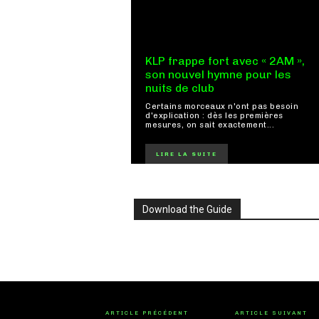
KLP frappe fort avec « 2AM »,
son nouvel hymne pour les
nuits de club
Certains morceaux n'ont pas besoin
d'explication : dès les premières
mesures, on sait exactement...
LIRE LA SUITE
Download the Guide
ARTICLE PRÉCÉDENT
ARTICLE SUIVANT