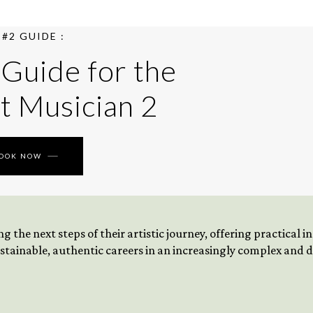
#2 GUIDE :
 Guide for the
t Musician 2
BOOK NOW
 the next steps of their artistic journey, offering practical 
tainable, authentic careers in an increasingly complex and