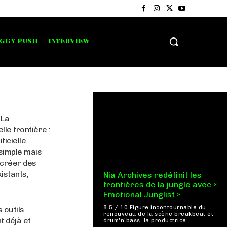
IGGY PUSH
INTERVIEW
 La
le frontière :
icielle.
simple mais
 créer des
istants,
Nia Archives redéfinit les
frontières de la jungle avec «
Emotional Junglist »
8,5 / 10 Figure incontournable du
s outils
renouveau de la scène breakbeat et
t déjà et
drum'n'bass, la productrice...