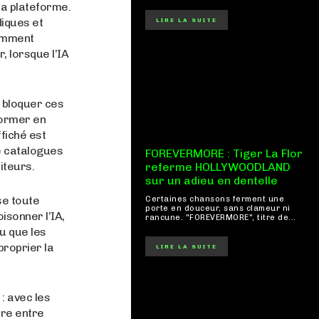
la plateforme.
diques et
LIRE LA SUITE
Comment
, lorsque l’IA
 bloquer ces
former en
fiché est
de catalogues
FOREVERMORE : Tiger La Flor
iteurs.
referme HOLLYWOODLAND
sur un adieu en dentelle
se toute
Certaines chansons ferment une
porte en douceur, sans clameur ni
isonner l’IA,
rancune. "FOREVERMORE", titre de...
cu que les
proprier la
LIRE LA SUITE
 : avec les
ère entre