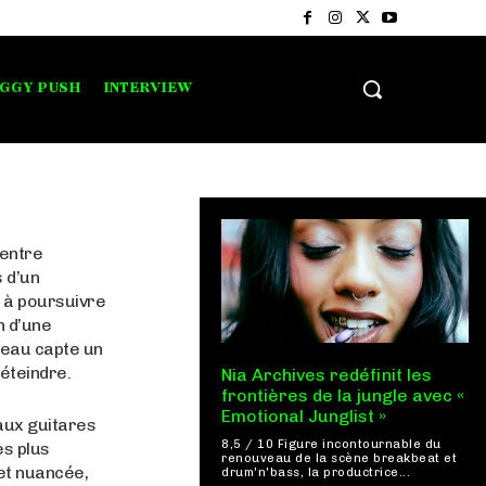
IGGY PUSH
INTERVIEW
 entre
 d’un
é à poursuivre
n d’une
ceau capte un
’éteindre.
Nia Archives redéfinit les
frontières de la jungle avec «
Emotional Junglist »
aux guitares
8,5 / 10 Figure incontournable du
es plus
renouveau de la scène breakbeat et
 et nuancée,
drum'n'bass, la productrice...