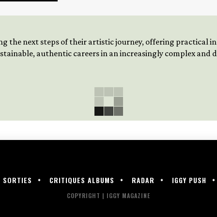
 the next steps of their artistic journey, offering practical 
tainable, authentic careers in an increasingly complex and
SORTIES
CRITIQUES ALBUMS
RADAR
IGGY PUSH
COPYRIGHT | IGGY MAGAZINE