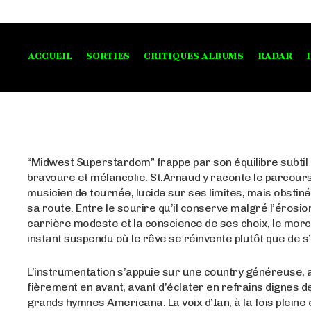
ACCUEIL
SORTIES
CRITIQUES ALBUMS
RADAR
“Midwest Superstardom” frappe par son équilibre subtil
bravoure et mélancolie. St.Arnaud y raconte le parcours
musicien de tournée, lucide sur ses limites, mais obstin
sa route. Entre le sourire qu’il conserve malgré l’érosio
carrière modeste et la conscience de ses choix, le mor
instant suspendu où le rêve se réinvente plutôt que de s
L’instrumentation s’appuie sur une country généreuse, 
fièrement en avant, avant d’éclater en refrains dignes d
grands hymnes Americana. La voix d’Ian, à la fois pleine