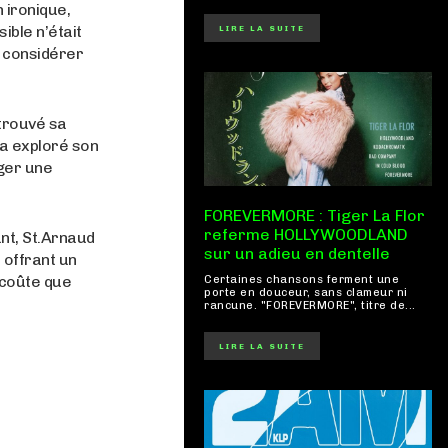
 ironique,
ible n’était
LIRE LA SUITE
t considérer
 trouvé sa
 a exploré son
rger une
FOREVERMORE : Tiger La Flor
referme HOLLYWOODLAND
nt, St.Arnaud
sur un adieu en dentelle
 offrant un
 coûte que
Certaines chansons ferment une
porte en douceur, sans clameur ni
rancune. "FOREVERMORE", titre de...
LIRE LA SUITE