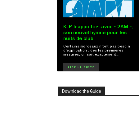
KLP frappe fort avec « 2AM »,
son nouvel hymne pour les
nuits de club
Certains morceaux n'ont pas besoin
d'explication : dès les premières
mesures, on sait exactement...
LIRE LA SUITE
Download the Guide