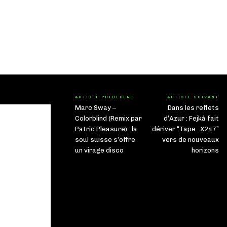
ARTICLE PRÉCÉDENT
ARTICLE SUIVANT
Marc Sway –
Dans les reflets
Colorblind (Remix par
d’Azur : Fejká fait
Patric Pleasure) : la
dériver “Tape_X247”
soul suisse s’offre
vers de nouveaux
un virage disco
horizons