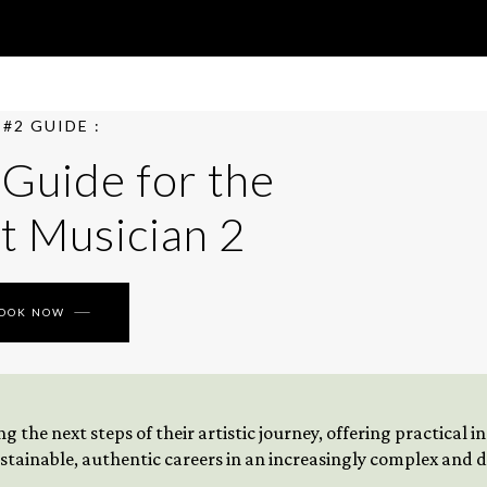
#2 GUIDE :
 Guide for the
t Musician 2
BOOK NOW
 the next steps of their artistic journey, offering practical 
tainable, authentic careers in an increasingly complex and