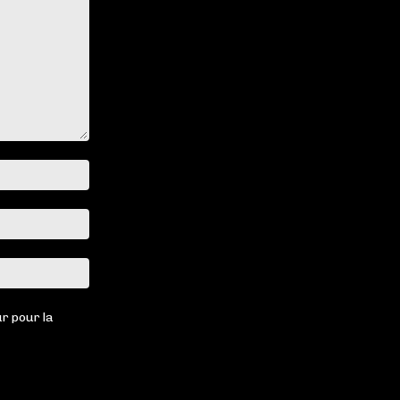
Nom
:*
Email
:*
Site
:
r pour la