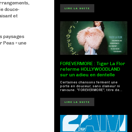
arrangements,
ie douce-
LIRE LA SUITE
isant et
des paysages
ar Peas » une
FOREVERMORE : Tiger La Flor
referme HOLLYWOODLAND
sur un adieu en dentelle
Certaines chansons ferment une
porte en douceur, sans clameur ni
rancune. "FOREVERMORE", titre de...
LIRE LA SUITE