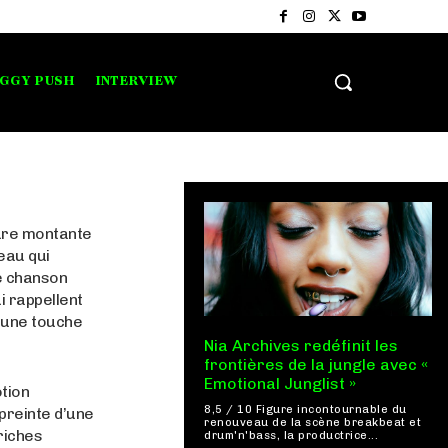
IGGY PUSH
INTERVIEW
gure montante
eau qui
le chanson
i rappellent
t une touche
Nia Archives redéfinit les
frontières de la jungle avec «
Emotional Junglist »
otion
8,5 / 10 Figure incontournable du
preinte d’une
renouveau de la scène breakbeat et
riches
drum'n'bass, la productrice...