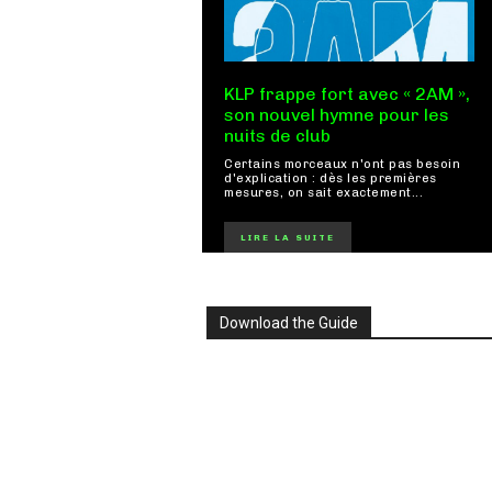
KLP frappe fort avec « 2AM »,
son nouvel hymne pour les
nuits de club
Certains morceaux n'ont pas besoin
d'explication : dès les premières
mesures, on sait exactement...
LIRE LA SUITE
Download the Guide