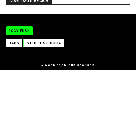
Download the Guide
IGGY PUSH
TAGS
STFU IT'S BRENDA
- A WORD FROM OUR SPONSOR -