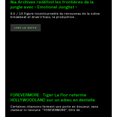
Nia Archives redéfinit les frontières de la
jungle avec « Emotional Junglist »
8,5 / 10 Figure incontournable du renouveau de la scène
breakbeat et drum'n'bass, la productrice...
LIRE LA SUITE
FOREVERMORE : Tiger La Flor referme
HOLLYWOODLAND sur un adieu en dentelle
Certaines chansons ferment une porte en douceur, sans
clameur ni rancune. "FOREVERMORE", titre de...