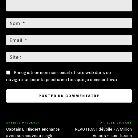
Commenter
:
No
:*
Ema
:*
Sit
:
Enregistrer mon nom, email et site web dans ce
navigateur pour la prochaine fois que je commenterai.
ARTICLE PRÉCÉDENT
ARTICLE SUIVANT
Captain B. Hindert enchante
NEKOTICAT dévoile « A Million
avec son nouveau single
Voices » : une fusion