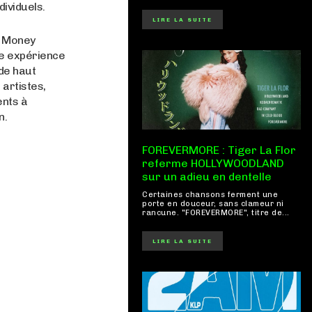
dividuels.
LIRE LA SUITE
c Money
ne expérience
de haut
 artistes,
ents à
n.
FOREVERMORE : Tiger La Flor
referme HOLLYWOODLAND
sur un adieu en dentelle
Certaines chansons ferment une
porte en douceur, sans clameur ni
rancune. "FOREVERMORE", titre de...
LIRE LA SUITE