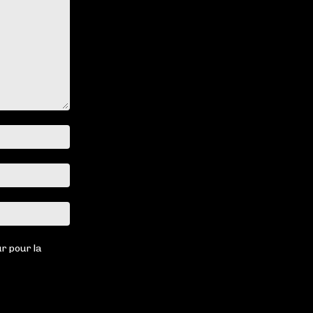
Nom
:*
Email
:*
Site
:
r pour la