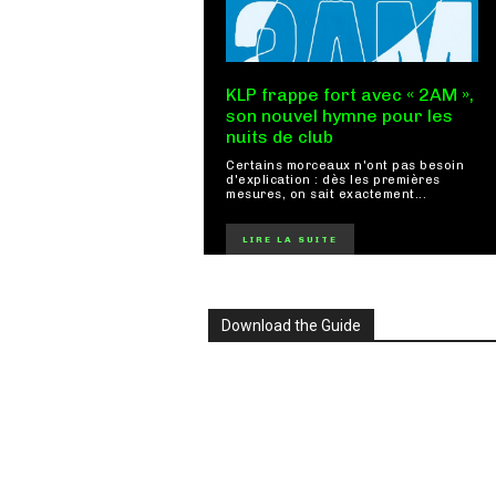
KLP frappe fort avec « 2AM »,
son nouvel hymne pour les
nuits de club
Certains morceaux n'ont pas besoin
d'explication : dès les premières
mesures, on sait exactement...
LIRE LA SUITE
Download the Guide