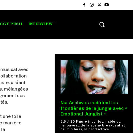
IGGY PUSH
INTERVIEW
o musical avec
collaboration
tiste, créant
es, mélangées
gagement des
tés.
Nia Archives redéfinit les
frontières de la jungle avec «
Emotional Junglist »
t une toile
8,5 / 10 Figure incontournable du
de manière
renouveau de la scène breakbeat et
 la
drum'n'bass, la productrice...