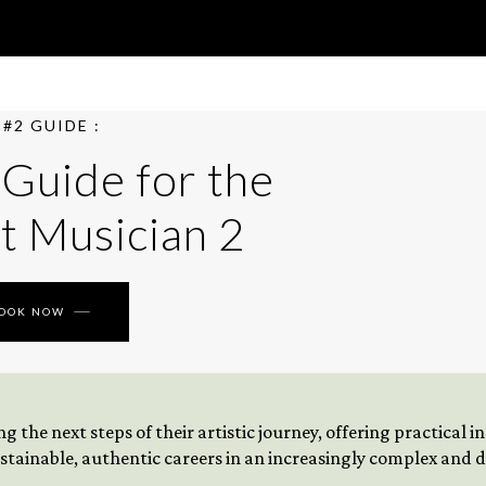
#2 GUIDE :
 Guide for the
t Musician 2
BOOK NOW
 the next steps of their artistic journey, offering practical 
tainable, authentic careers in an increasingly complex and