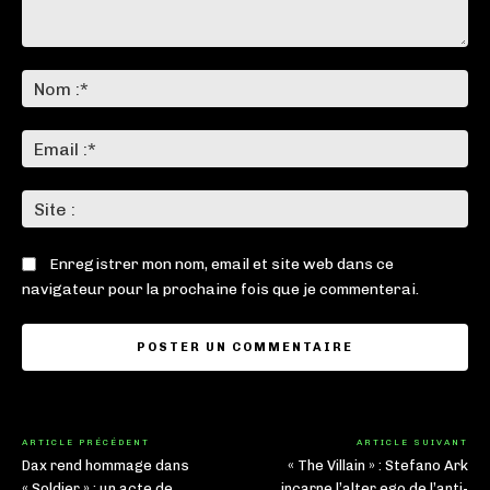
Commenter
:
No
:*
Ema
:*
Sit
:
Enregistrer mon nom, email et site web dans ce
navigateur pour la prochaine fois que je commenterai.
ARTICLE PRÉCÉDENT
ARTICLE SUIVANT
Dax rend hommage dans
« The Villain » : Stefano Ark
« Soldier » : un acte de
incarne l’alter ego de l’anti-