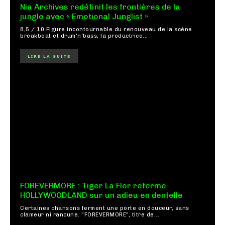
Nia Archives redéfinit les frontières de la
jungle avec « Emotional Junglist »
8,5 / 10 Figure incontournable du renouveau de la scène
breakbeat et drum'n'bass, la productrice...
LIRE LA SUITE
FOREVERMORE : Tiger La Flor referme
HOLLYWOODLAND sur un adieu en dentelle
Certaines chansons ferment une porte en douceur, sans
clameur ni rancune. "FOREVERMORE", titre de...