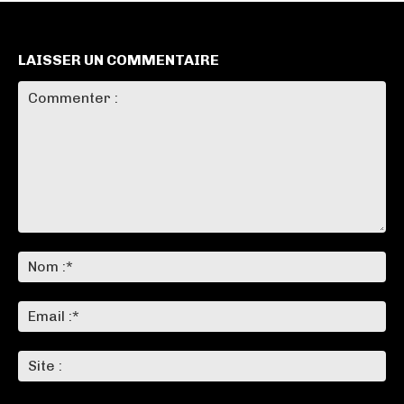
LAISSER UN COMMENTAIRE
Commenter
:
No
:*
Ema
:*
Sit
: