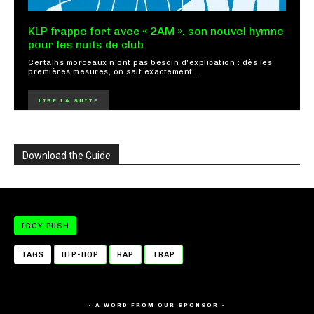
KLP frappe fort avec « 2AM », son nouvel hymne
pour les nuits de club
Certains morceaux n'ont pas besoin d'explication : dès les
premières mesures, on sait exactement...
LIRE LA SUITE
Download the Guide
IGGY PUSH
TAGS
HIP-HOP
RAP
TRAP
- A WORD FROM OUR SPONSOR -