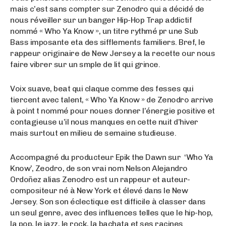
mais c’est sans compter sur Zenodro qui a décidé de
nous réveiller sur un banger Hip-Hop Trap addictif
nommé « Who Ya Know », un titre rythmé pr une Sub
Bass imposante eta des sifflements familiers. Bref, le
rappeur originaire de New Jersey a la recette our nous
faire vibrer sur un smple de lit qui grince.
Voix suave, beat qui claque comme des fesses qui
tiercent avec talent, « Who Ya Know » de Zenodro arrive
à point t nommé pour noues donner l’énergie positive et
contagieuse u’il nous manques en cette nuit d’hiver
mais surtout en milieu de semaine studieuse.
Accompagné du producteur Epik the Dawn sur ‘Who Ya
Know’, Zeodro, de son vrai nom Nelson Alejandro
Ordoñez alias Zenodro est un rappeur et auteur-
compositeur né à New York et élevé dans le New
Jersey. Son son éclectique est difficile à classer dans
un seul genre, avec des influences telles que le hip-hop,
la pop, le jazz, le rock, la bachata et ses racines