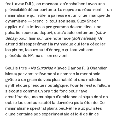
feat. avec DJH), les morceaux s’enchaînent avec une
prévisibilité déconcertante. Le reproche récurrent — un
minimalisme qui frôle la paresse et un cruel manque de
dynamisme — prend ici tout son sens. Suzy Sheer
applique à la lettre le programme de son titre : une
pulsation pure au départ, qui s’étiole lentement (
slow
decay
) pour finir sur une note fade (
soft release
). On
attend désespérément la rythmique qui fera décoller
les pistes, le sursaut d’énergie qui sauvait ses
précédents EP, mais rien ne vient.
Seul le titre
« No Surprise »
(avec Damon R. & Chandler
Moss) parvient brièvement à rompre la monotonie
grâce à un grain de voix plus habité et une mélodie
synthétique presque nostalgique. Pour le reste, l’album
s’écoute comme un bruit de fond pour rave
désaffectée, une musique d’ambiance clinique dont on
oublie les contours sitôt la dernière piste éteinte. Ce
minimalisme spectral plaira peut-être aux puristes
d’une certaine pop expérimentale et lo-fi de fin de