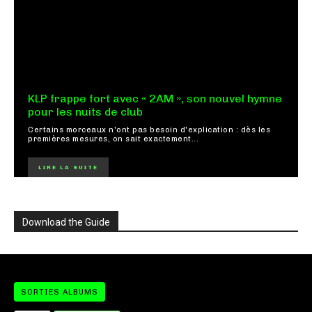
KLP frappe fort avec « 2AM », son nouvel hymne
pour les nuits de club
Certains morceaux n'ont pas besoin d'explication : dès les
premières mesures, on sait exactement...
LIRE LA SUITE
Download the Guide
SORTIES ALBUMS