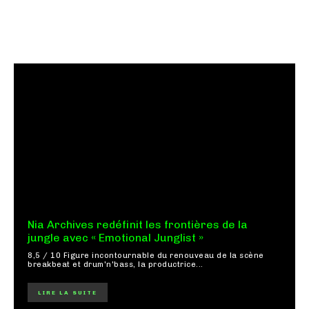
Nia Archives redéfinit les frontières de la
jungle avec « Emotional Junglist »
8,5 / 10 Figure incontournable du renouveau de la scène
breakbeat et drum'n'bass, la productrice...
LIRE LA SUITE