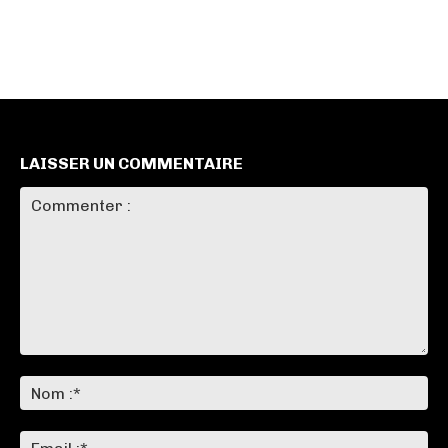
LAISSER UN COMMENTAIRE
Commenter
:
No
:*
Ema