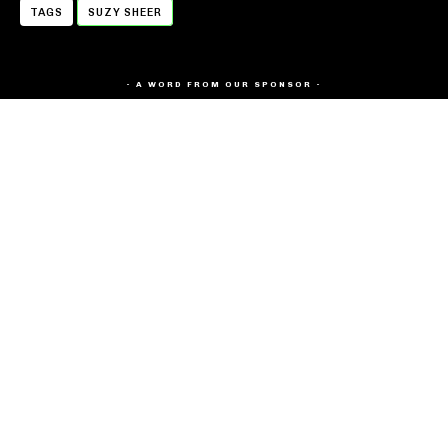
TAGS
SUZY SHEER
- A WORD FROM OUR SPONSOR -