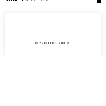
La Rédaction
-
4 décembre 2024
0
ACCUEIL
SORTIES
CRITIQUES ALBUMS
RADAR
IGGY PUSH
INTERVIEW
COPYRIGHT | IGGY MAGAZINE