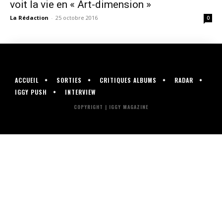
voit la vie en « Art-dimension »
La Rédaction
-
25 octobre 2016
0
ACCUEIL
SORTIES
CRITIQUES ALBUMS
RADAR
IGGY PUSH
INTERVIEW
COPYRIGHT | IGGY MAGAZINE