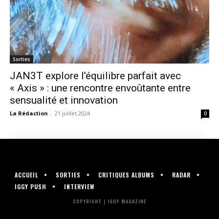
Sorties
JAN3T explore l’équilibre parfait avec
« Axis » : une rencontre envoûtante entre
sensualité et innovation
La Rédaction
-
21 juillet 2024
0
ACCUEIL
SORTIES
CRITIQUES ALBUMS
RADAR
IGGY PUSH
INTERVIEW
COPYRIGHT | IGGY MAGAZINE