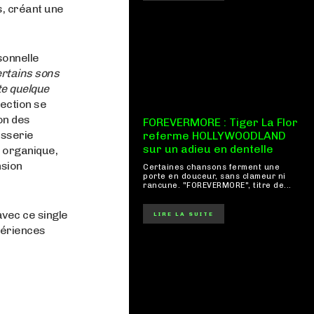
s, créant une
sonnelle
certains sons
te quelque
ection se
on des
FOREVERMORE : Tiger La Flor
isserie
referme HOLLYWOODLAND
sur un adieu en dentelle
 organique,
nsion
Certaines chansons ferment une
porte en douceur, sans clameur ni
rancune. "FOREVERMORE", titre de...
vec ce single
LIRE LA SUITE
périences