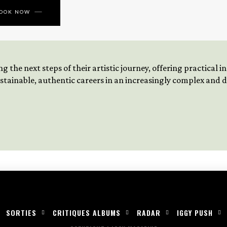
BOOK NOW
 the next steps of their artistic journey, offering practical 
tainable, authentic careers in an increasingly complex and
SORTIES
CRITIQUES ALBUMS
RADAR
IGGY PUSH