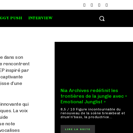
IGGY PUSH
INTERVIEW
te dans son
se rencontrent
EP inspiré par
 captivante
isse d’une
Nia Archives redéfinit les
frontières de la jungle avec «
Emotional Junglist »
innovante qui
8,5 / 10 Figure incontournable du
ques. La voix
renouveau de la scène breakbeat et
uide
drum'n'bass, la productrice...
ue note
 vocalises
LIRE LA SUITE