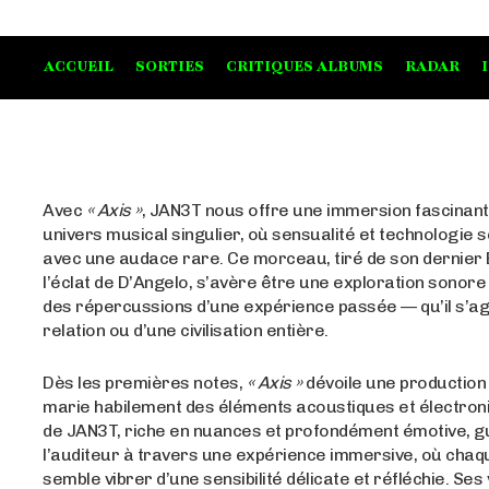
ACCUEIL
SORTIES
CRITIQUES ALBUMS
RADAR
Avec
« Axis »
, JAN3T nous offre une immersion fascinan
univers musical singulier, où sensualité et technologie 
avec une audace rare. Ce morceau, tiré de son dernier 
l’éclat de D’Angelo, s’avère être une exploration sonore
des répercussions d’une expérience passée — qu’il s’ag
relation ou d’une civilisation entière.
Dès les premières notes,
« Axis »
dévoile une production 
marie habilement des éléments acoustiques et électroni
de JAN3T, riche en nuances et profondément émotive, g
l’auditeur à travers une expérience immersive, où chaq
semble vibrer d’une sensibilité délicate et réfléchie. Ses