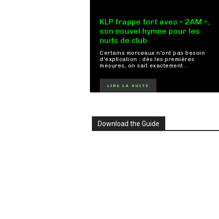
KLP frappe fort avec « 2AM »,
son nouvel hymne pour les
nuits de club
Certains morceaux n'ont pas besoin
d'explication : dès les premières
mesures, on sait exactement...
LIRE LA SUITE
Download the Guide