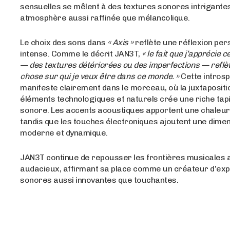
sensuelles se mêlent à des textures sonores intrigante
atmosphère aussi raffinée que mélancolique.
Le choix des sons dans
« Axis »
reflète une réflexion per
intense. Comme le décrit JAN3T,
« le fait que j’apprécie 
— des textures détériorées ou des imperfections — reflè
chose sur qui je veux être dans ce monde. »
Cette introsp
manifeste clairement dans le morceau, où la juxtapositi
éléments technologiques et naturels crée une riche tap
sonore. Les accents acoustiques apportent une chaleur
tandis que les touches électroniques ajoutent une dime
moderne et dynamique.
JAN3T continue de repousser les frontières musicales a
audacieux, affirmant sa place comme un créateur d’ex
sonores aussi innovantes que touchantes.