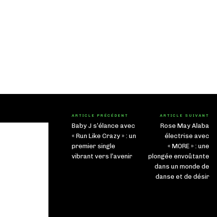
ARTICLE PRÉCÉDENT
ARTICLE SUIVANT
Baby J s’élance avec
Rose May Alaba
« Run Like Crazy » : un
électrise avec
premier single
« MORE » : une
vibrant vers l’avenir
plongée envoûtante
dans un monde de
danse et de désir