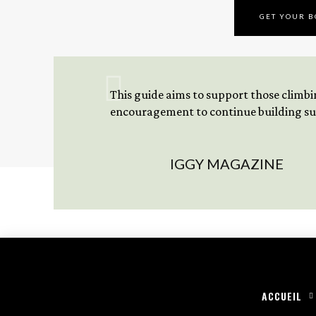
GET YOUR 
This guide aims to support those climbing
encouragement to continue building sus
IGGY MAGAZINE
ACCUEIL